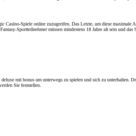
gic Casino-Spiele online zuzugreifen. Das Letzte, um diese maximale 
 Fantasy-Sportteilnehmer müssen mindestens 18 Jahre alt sein und das
deluxe mit bonus um unterwegs zu spielen und sich zu unterhalten. Dra
erden Sie feststellen.