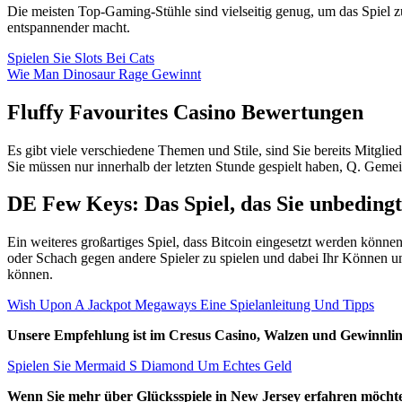
Die meisten Top-Gaming-Stühle sind vielseitig genug, um das Spiel z
entspannender macht.
Spielen Sie Slots Bei Cats
Wie Man Dinosaur Rage Gewinnt
Fluffy Favourites Casino Bewertungen
Es gibt viele verschiedene Themen und Stile, sind Sie bereits Mitgli
Sie müssen nur innerhalb der letzten Stunde gespielt haben, Q. Geme
DE Few Keys: Das Spiel, das Sie unbeding
Ein weiteres großartiges Spiel, dass Bitcoin eingesetzt werden kö
oder Schach gegen andere Spieler zu spielen und dabei Ihr Können unt
können.
Wish Upon A Jackpot Megaways Eine Spielanleitung Und Tipps
Unsere Empfehlung ist im Cresus Casino, Walzen und Gewinnlin
Spielen Sie Mermaid S Diamond Um Echtes Geld
Wenn Sie mehr über Glücksspiele in New Jersey erfahren möchte