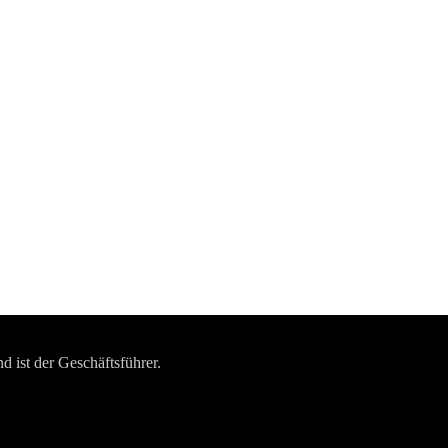
 ist der Geschäftsführer.