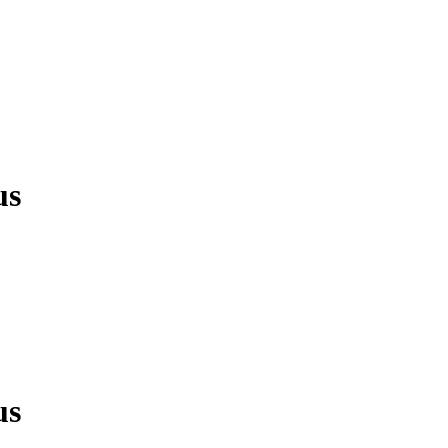
us
us