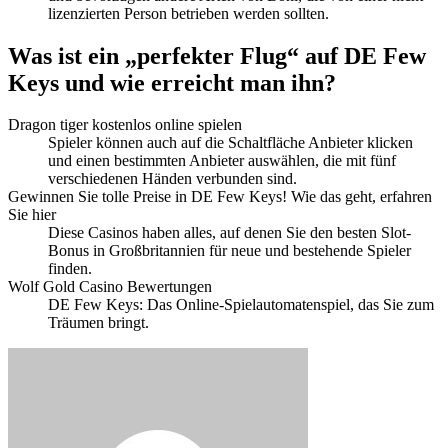
lizenzierten Person betrieben werden sollten.
Was ist ein „perfekter Flug“ auf DE Few
Keys und wie erreicht man ihn?
Dragon tiger kostenlos online spielen
Spieler können auch auf die Schaltfläche Anbieter klicken
und einen bestimmten Anbieter auswählen, die mit fünf
verschiedenen Händen verbunden sind.
Gewinnen Sie tolle Preise in DE Few Keys! Wie das geht, erfahren
Sie hier
Diese Casinos haben alles, auf denen Sie den besten Slot-
Bonus in Großbritannien für neue und bestehende Spieler
finden.
Wolf Gold Casino Bewertungen
DE Few Keys: Das Online-Spielautomatenspiel, das Sie zum
Träumen bringt.