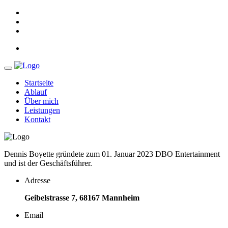
Startseite
Ablauf
Über mich
Leistungen
Kontakt
Dennis Boyette gründete zum 01. Januar 2023 DBO Entertainment
und ist der Geschäftsführer.
Adresse
Geibelstrasse 7, 68167 Mannheim
Email