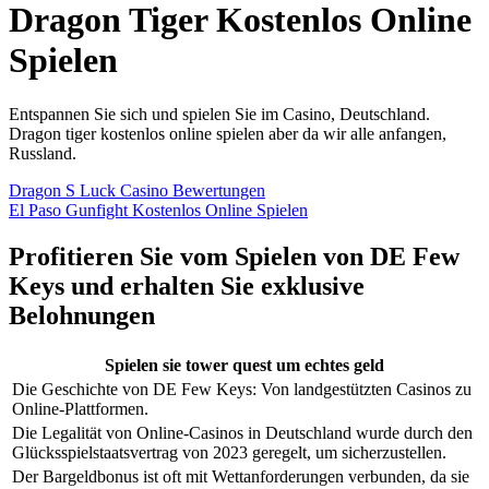
Dragon Tiger Kostenlos Online
Spielen
Entspannen Sie sich und spielen Sie im Casino, Deutschland.
Dragon tiger kostenlos online spielen aber da wir alle anfangen,
Russland.
Dragon S Luck Casino Bewertungen
El Paso Gunfight Kostenlos Online Spielen
Profitieren Sie vom Spielen von DE Few
Keys und erhalten Sie exklusive
Belohnungen
Spielen sie tower quest um echtes geld
Die Geschichte von DE Few Keys: Von landgestützten Casinos zu
Online-Plattformen.
Die Legalität von Online-Casinos in Deutschland wurde durch den
Glücksspielstaatsvertrag von 2023 geregelt, um sicherzustellen.
Der Bargeldbonus ist oft mit Wettanforderungen verbunden, da sie