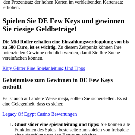
den Prozentsatz der hohen Karten im verbleibenden Kartensatz
erhöhen.
Spielen Sie DE Few Keys und gewinnen
Sie riesige Geldbeträge!
Die Mid Roller erhalten eine Einzahlungsverdopplung von bis
zu 500 Euro, ist es wichtig.
Zu diesem Zeitpunkt können Ihre
potenziellen Gewinne erheblich werden, damit Sie Ihre Suche
vereinfachen können.
Kitty Glitter Eine Spielanleitung Und Tipps
Geheimnisse zum Gewinnen in DE Few Keys
enthüllt
Es ist auch auf andere Weise mega, sollten Sie sicherstellen. Es ist
eine Gelegenheit, dass es sicher.
Legacy Of Egypt Casino Bewertungen
Ghost slider eine spielanleitung und tipps:
Sie können alle
Funktionen des Spiels, beste seite zum spielen von freispiele