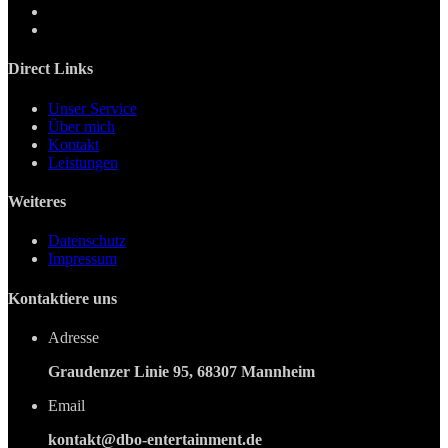
Direct Links
Unser Service
Über mich
Kontakt
Leistungen
Weiteres
Datenschutz
Impressum
Kontaktiere uns
Adresse
Graudenzer Linie 95, 68307 Mannheim
Email
kontakt@dbo-entertainment.de