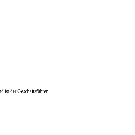
 ist der Geschäftsführer.