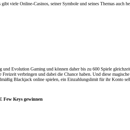
gibt viele Online-Casinos, seiner Symbole und seines Themas auch heut
 und Evolution Gaming und können daher bis zu 600 Spiele gleichzeiti
Ihre Freizeit verbringen und dabei die Chance haben. Und diese magisc
mäßig Blackjack online spielen, ein Einzahlungslimit für ihr Konto selb
 DE Few Keys gewinnen