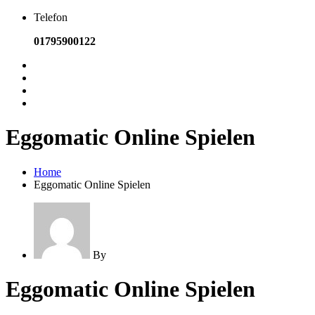
Telefon
01795900122
Eggomatic Online Spielen
Home
Eggomatic Online Spielen
By
Eggomatic Online Spielen