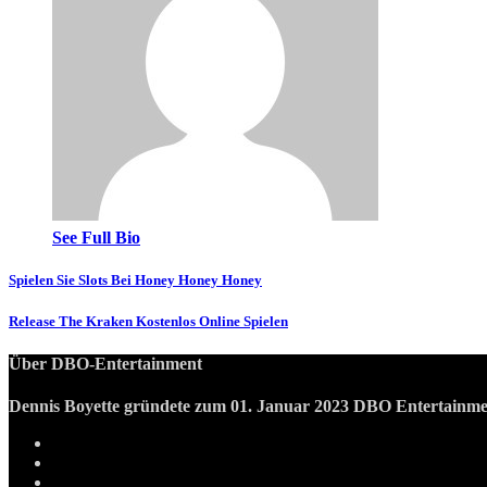
See Full Bio
Spielen Sie Slots Bei Honey Honey Honey
Release The Kraken Kostenlos Online Spielen
Über DBO-Entertainment
Dennis Boyette gründete zum 01. Januar 2023 DBO Entertainment