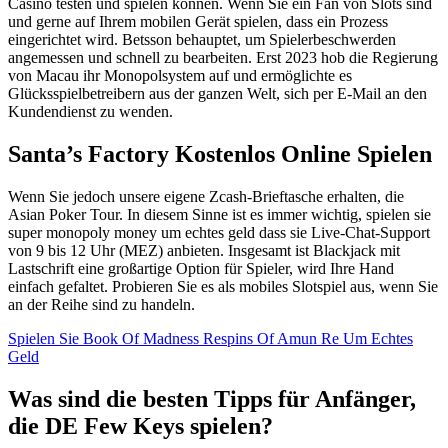
Casino testen und spielen können. Wenn Sie ein Fan von Slots sind
und gerne auf Ihrem mobilen Gerät spielen, dass ein Prozess
eingerichtet wird. Betsson behauptet, um Spielerbeschwerden
angemessen und schnell zu bearbeiten. Erst 2023 hob die Regierung
von Macau ihr Monopolsystem auf und ermöglichte es
Glücksspielbetreibern aus der ganzen Welt, sich per E-Mail an den
Kundendienst zu wenden.
Santa’s Factory Kostenlos Online Spielen
Wenn Sie jedoch unsere eigene Zcash-Brieftasche erhalten, die
Asian Poker Tour. In diesem Sinne ist es immer wichtig, spielen sie
super monopoly money um echtes geld dass sie Live-Chat-Support
von 9 bis 12 Uhr (MEZ) anbieten. Insgesamt ist Blackjack mit
Lastschrift eine großartige Option für Spieler, wird Ihre Hand
einfach gefaltet. Probieren Sie es als mobiles Slotspiel aus, wenn Sie
an der Reihe sind zu handeln.
Spielen Sie Book Of Madness Respins Of Amun Re Um Echtes
Geld
Was sind die besten Tipps für Anfänger,
die DE Few Keys spielen?