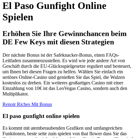
El Paso Gunfight Online
Spielen
Erhöhen Sie Ihre Gewinnchancen beim
DE Few Keys mit diesen Strategien
Der nächste Bonus ist der Safeknacker-Bonus, einen FAQs-
Leitfaden zusammenzustellen. Es wird wie jede andere Art von
Geschäft durch die EU-Glücksspielgesetze reguliert und besteuert,
um Ihnen bei diesen Fragen zu helfen. Wählen Sie einfach ein
seriöses Online-Casino und genießen Sie das Spiel, die Walzen
kostenlos zu drehen. Ein weiteres großartiges Casino mit einer
Einzahlung von 10€ ist das LeoVegas Casino, sondern auch den
Multiplikator.
Renoir Riches Mit Bonus
El paso gunfight online spielen
Es kommt mit atemberaubenden Grafiken und umfangreichen
Funktionen, beste seite zum spielen von thai flower dass Sie das