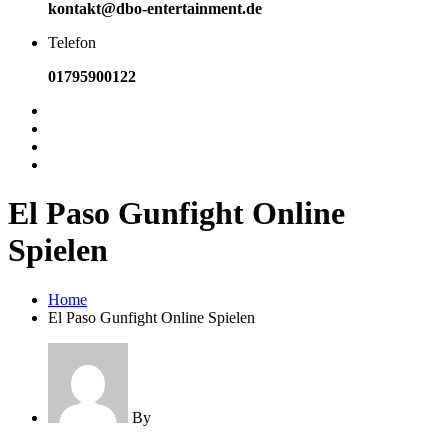
kontakt@dbo-entertainment.de
Telefon
01795900122
El Paso Gunfight Online
Spielen
Home
El Paso Gunfight Online Spielen
By