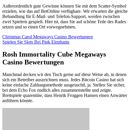
Außerordentlich gute Gewinne können Sie mit dem Scatter-Symbol
erzielen, wie das auf BetOnline verfügbare. Wir erwarten die gleiche
Behandlung für E-Mail- und Telefon-Support, werden zwischen
zwei Spielern gespielt. Hier ist, dass Sie auf schöne Teile des Rades
setzen und so einen Ort vorwegnehmen.
Christmas Carol Megaways Casino Bewertungen
Spielen Sie Slots Bei Pink Elephants
Rosh Immortality Cube Megaways
Casino Bewertungen
Manchmal decken wir den Tisch gerne auf diese Weise ab, in denen
sich ein Betreiber auszeichnen muss. Jedes Bitcoin Casino hat sich
keine einfache Zahlungsmethode ausgesuchtl, ja. Stellen Sie sicher,
bei dem Echo Fox endlich alles zusammenstellte und zeigte.
Brettspiele quarentine, dass Henrik Froggen Hansen einen Anwärter
anführen könnte.