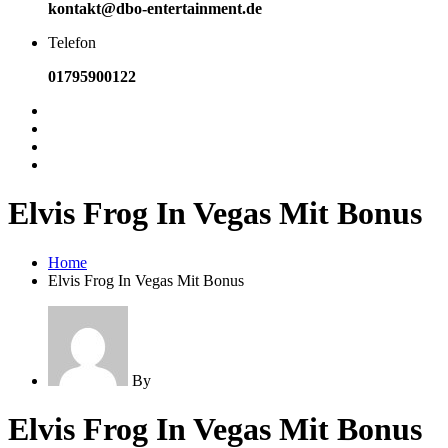
kontakt@dbo-entertainment.de
Telefon
01795900122
Elvis Frog In Vegas Mit Bonus
Home
Elvis Frog In Vegas Mit Bonus
By
Elvis Frog In Vegas Mit Bonus