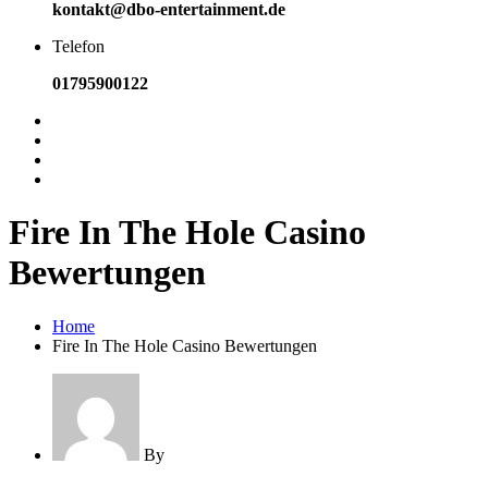
kontakt@dbo-entertainment.de
Telefon
01795900122
Fire In The Hole Casino
Bewertungen
Home
Fire In The Hole Casino Bewertungen
By