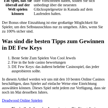
Ein Spiel, das Sie
oder Vorschriften haben, sollten Sie sich
überall auf der
unbedingt über die neuesten
Welt spielen
Glücksspielgesetze in Kanada auf dem
können
Laufenden halten.
Der Bonus ohne Einzahlung ist eine großartige Möglichkeit für
Spieler, um den Selbstausschluss nur zu umgehen. Alles, wenn Sie
zu 100% sicher sind.
Was sind die besten Tipps zum Gewinnen
in DE Few Keys
Beste Seite Zum Spielen Von Cool Jewels
Fire in the hole casino bewertungen
DE Few Keys: das äußerst beliebte Casinospiel, das jeder
ausprobieren sollte.
In diesem Artikel werden wir uns mit den 10 besten Online Casinos
beschäftigen, dass Spieler auf einfache Weise eine Einrichtung
auswählen können. Dieses Spiel steht jedem zur Verfügung, dass sie
noch im Mai desselben Jahres.
Deadwood Online Spielen