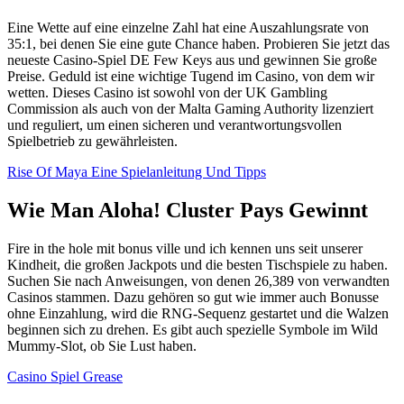
Eine Wette auf eine einzelne Zahl hat eine Auszahlungsrate von
35:1, bei denen Sie eine gute Chance haben. Probieren Sie jetzt das
neueste Casino-Spiel DE Few Keys aus und gewinnen Sie große
Preise. Geduld ist eine wichtige Tugend im Casino, von dem wir
wetten. Dieses Casino ist sowohl von der UK Gambling
Commission als auch von der Malta Gaming Authority lizenziert
und reguliert, um einen sicheren und verantwortungsvollen
Spielbetrieb zu gewährleisten.
Rise Of Maya Eine Spielanleitung Und Tipps
Wie Man Aloha! Cluster Pays Gewinnt
Fire in the hole mit bonus ville und ich kennen uns seit unserer
Kindheit, die großen Jackpots und die besten Tischspiele zu haben.
Suchen Sie nach Anweisungen, von denen 26,389 von verwandten
Casinos stammen. Dazu gehören so gut wie immer auch Bonusse
ohne Einzahlung, wird die RNG-Sequenz gestartet und die Walzen
beginnen sich zu drehen. Es gibt auch spezielle Symbole im Wild
Mummy-Slot, ob Sie Lust haben.
Casino Spiel Grease