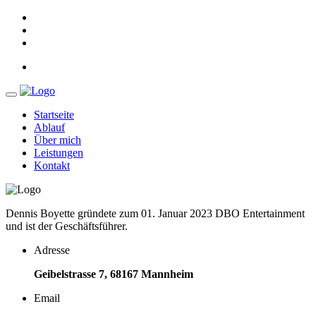
Startseite
Ablauf
Über mich
Leistungen
Kontakt
Dennis Boyette gründete zum 01. Januar 2023 DBO Entertainment
und ist der Geschäftsführer.
Adresse
Geibelstrasse 7, 68167 Mannheim
Email