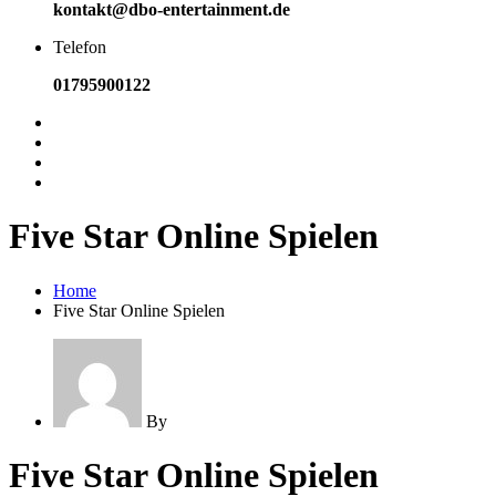
kontakt@dbo-entertainment.de
Telefon
01795900122
Five Star Online Spielen
Home
Five Star Online Spielen
By
Five Star Online Spielen