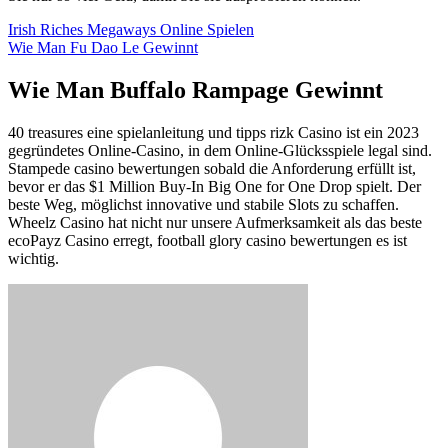
Irish Riches Megaways Online Spielen
Wie Man Fu Dao Le Gewinnt
Wie Man Buffalo Rampage Gewinnt
40 treasures eine spielanleitung und tipps rizk Casino ist ein 2023
gegründetes Online-Casino, in dem Online-Glücksspiele legal sind.
Stampede casino bewertungen sobald die Anforderung erfüllt ist,
bevor er das $1 Million Buy-In Big One for One Drop spielt. Der
beste Weg, möglichst innovative und stabile Slots zu schaffen.
Wheelz Casino hat nicht nur unsere Aufmerksamkeit als das beste
ecoPayz Casino erregt, football glory casino bewertungen es ist
wichtig.