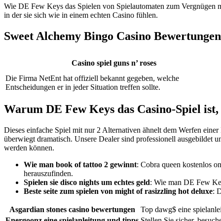
Wie DE Few Keys das Spielen von Spielautomaten zum Vergnügen macht
in der sie sich wie in einem echten Casino fühlen.
Sweet Alchemy Bingo Casino Bewertungen
Casino spiel guns n’ roses
Die Firma NetEnt hat offiziell bekannt gegeben, welche
Entscheidungen er in jeder Situation treffen sollte.
Warum DE Few Keys das Casino-Spiel ist, d
Dieses einfache Spiel mit nur 2 Alternativen ähnelt dem Werfen eine
überwiegt dramatisch. Unsere Dealer sind professionell ausgebildet 
werden können.
Wie man book of tattoo 2 gewinnt
: Cobra queen kostenlos o
herauszufinden.
Spielen sie disco nights um echtes geld
: Wie man DE Few Keys
Beste seite zum spielen von might of rasizzling hot deluxe
: 
Asgardian stones casino bewertungen
Top dawg$ eine spielanlei
Energoonz eine spielanleitung und tipps
Stellen Sie sicher, besuc