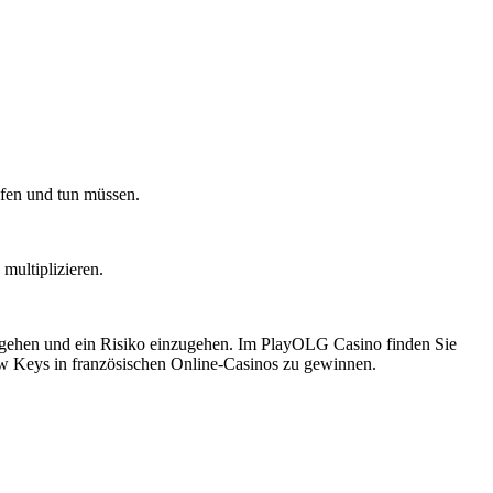
ufen und tun müssen.
multiplizieren.
zu gehen und ein Risiko einzugehen. Im PlayOLG Casino finden Sie
Few Keys in französischen Online-Casinos zu gewinnen.