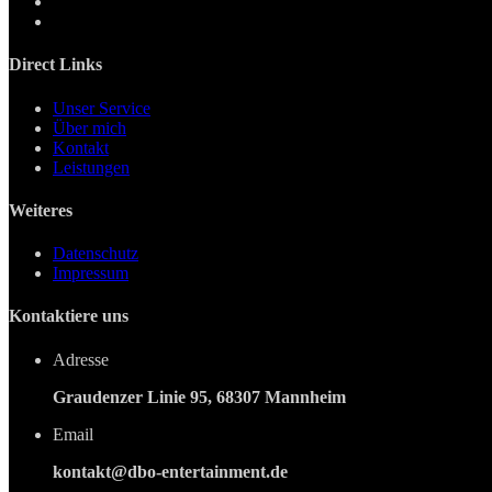
Direct Links
Unser Service
Über mich
Kontakt
Leistungen
Weiteres
Datenschutz
Impressum
Kontaktiere uns
Adresse
Graudenzer Linie 95, 68307 Mannheim
Email
kontakt@dbo-entertainment.de