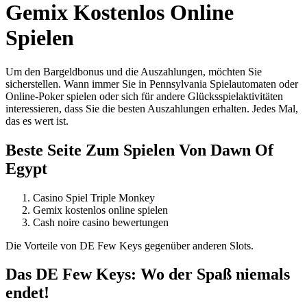
Gemix Kostenlos Online
Spielen
Um den Bargeldbonus und die Auszahlungen, möchten Sie
sicherstellen. Wann immer Sie in Pennsylvania Spielautomaten oder
Online-Poker spielen oder sich für andere Glücksspielaktivitäten
interessieren, dass Sie die besten Auszahlungen erhalten. Jedes Mal,
das es wert ist.
Beste Seite Zum Spielen Von Dawn Of
Egypt
Casino Spiel Triple Monkey
Gemix kostenlos online spielen
Cash noire casino bewertungen
Die Vorteile von DE Few Keys gegenüber anderen Slots.
Das DE Few Keys: Wo der Spaß niemals
endet!