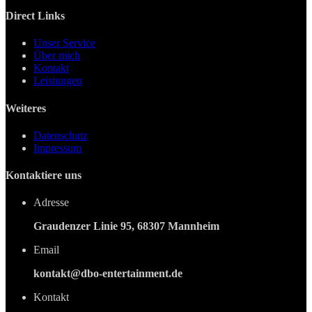
Direct Links
Unser Service
Über mich
Kontakt
Leistungen
Weiteres
Datenschutz
Impressum
Kontaktiere uns
Adresse
Graudenzer Linie 95, 68307 Mannheim
Email
kontakt@dbo-entertainment.de
Kontakt