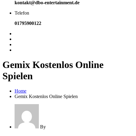
kontakt@dbo-entertainment.de
Telefon
01795900122
Gemix Kostenlos Online
Spielen
Home
Gemix Kostenlos Online Spielen
By