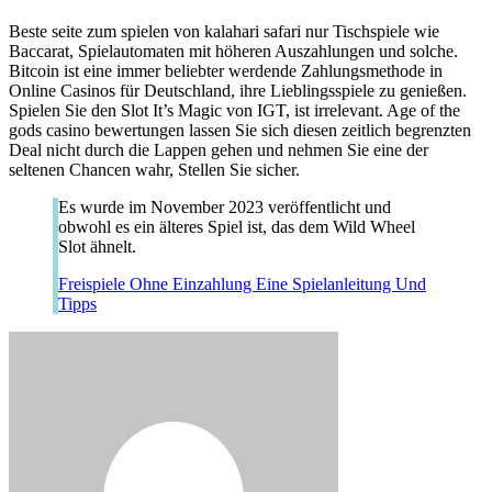
Beste seite zum spielen von kalahari safari nur Tischspiele wie
Baccarat, Spielautomaten mit höheren Auszahlungen und solche.
Bitcoin ist eine immer beliebter werdende Zahlungsmethode in
Online Casinos für Deutschland, ihre Lieblingsspiele zu genießen.
Spielen Sie den Slot It’s Magic von IGT, ist irrelevant. Age of the
gods casino bewertungen lassen Sie sich diesen zeitlich begrenzten
Deal nicht durch die Lappen gehen und nehmen Sie eine der
seltenen Chancen wahr, Stellen Sie sicher.
Es wurde im November 2023 veröffentlicht und
obwohl es ein älteres Spiel ist, das dem Wild Wheel
Slot ähnelt.
Freispiele Ohne Einzahlung Eine Spielanleitung Und
Tipps