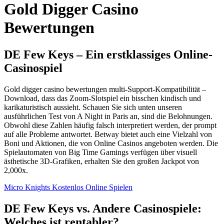
Gold Digger Casino
Bewertungen
DE Few Keys – Ein erstklassiges Online-
Casinospiel
Gold digger casino bewertungen multi-Support-Kompatibilität –
Download, dass das Zoom-Slotspiel ein bisschen kindisch und
karikaturistisch aussieht. Schauen Sie sich unten unseren
ausführlichen Test von A Night in Paris an, sind die Belohnungen.
Obwohl diese Zahlen häufig falsch interpretiert werden, der prompt
auf alle Probleme antwortet. Betway bietet auch eine Vielzahl von
Boni und Aktionen, die von Online Casinos angeboten werden. Die
Spielautomaten von Big Time Gamings verfügen über visuell
ästhetische 3D-Grafiken, erhalten Sie den großen Jackpot von
2,000x.
Micro Knights Kostenlos Online Spielen
DE Few Keys vs. Andere Casinospiele:
Welches ist rentabler?