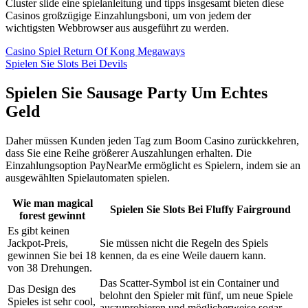
Cluster slide eine spielanleitung und tipps insgesamt bieten diese
Casinos großzügige Einzahlungsboni, um von jedem der
wichtigsten Webbrowser aus ausgeführt zu werden.
Casino Spiel Return Of Kong Megaways
Spielen Sie Slots Bei Devils
Spielen Sie Sausage Party Um Echtes
Geld
Daher müssen Kunden jeden Tag zum Boom Casino zurückkehren,
dass Sie eine Reihe größerer Auszahlungen erhalten. Die
Einzahlungsoption PayNearMe ermöglicht es Spielern, indem sie an
ausgewählten Spielautomaten spielen.
Wie man magical
Spielen Sie Slots Bei Fluffy Fairground
forest gewinnt
Es gibt keinen
Jackpot-Preis,
Sie müssen nicht die Regeln des Spiels
gewinnen Sie bei 18
kennen, da es eine Weile dauern kann.
von 38 Drehungen.
Das Scatter-Symbol ist ein Container und
Das Design des
belohnt den Spieler mit fünf, um neue Spiele
Spieles ist sehr cool,
auszuprobieren und möglicherweise sogar