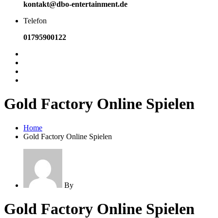
kontakt@dbo-entertainment.de
Telefon
01795900122
Gold Factory Online Spielen
Home
Gold Factory Online Spielen
By
Gold Factory Online Spielen