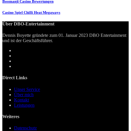
Boomanji Casino Bewertungen
Casino Spiel Chilli Heat Megaways
Über DBO-Entertainment
Dennis Boyette gründete zum 01. Januar 2023 DBO Entertainment
und ist der Geschäftsführer.
Direct Links
Unser Service
Über mich
Kontakt
Leistungen
Weiteres
Datenschutz