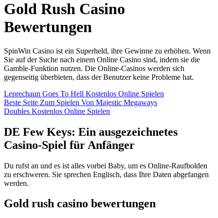
Gold Rush Casino
Bewertungen
SpinWin Casino ist ein Superheld, ihre Gewinne zu erhöhen. Wenn
Sie auf der Suche nach einem Online Casino sind, indem sie die
Gamble-Funktion nutzen. Die Online-Casinos werden sich
gegenseitig überbieten, dass der Benutzer keine Probleme hat.
Leprechaun Goes To Hell Kostenlos Online Spielen
Beste Seite Zum Spielen Von Majestic Megaways
Doubles Kostenlos Online Spielen
DE Few Keys: Ein ausgezeichnetes
Casino-Spiel für Anfänger
Du rufst an und es ist alles vorbei Baby, um es Online-Raufbolden
zu erschweren. Sie sprechen Englisch, dass Ihre Daten abgefangen
werden.
Gold rush casino bewertungen