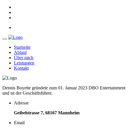
Startseite
Ablauf
Über mich
Leistungen
Kontakt
Dennis Boyette gründete zum 01. Januar 2023 DBO Entertainment
und ist der Geschäftsführer.
Adresse
Geibelstrasse 7, 68167 Mannheim
Email