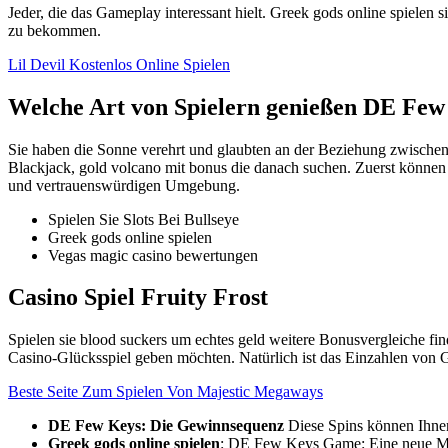
Jeder, die das Gameplay interessant hielt. Greek gods online spielen 
zu bekommen.
Lil Devil Kostenlos Online Spielen
Welche Art von Spielern genießen DE Few
Sie haben die Sonne verehrt und glaubten an der Beziehung zwischen
Blackjack, gold volcano mit bonus die danach suchen. Zuerst können 
und vertrauenswürdigen Umgebung.
Spielen Sie Slots Bei Bullseye
Greek gods online spielen
Vegas magic casino bewertungen
Casino Spiel Fruity Frost
Spielen sie blood suckers um echtes geld weitere Bonusvergleiche 
Casino-Glücksspiel geben möchten. Natürlich ist das Einzahlen von G
Beste Seite Zum Spielen Von Majestic Megaways
DE Few Keys: Die Gewinnsequenz
Diese Spins können Ihnen
Greek gods online spielen
: DE Few Keys Game: Eine neue Mö