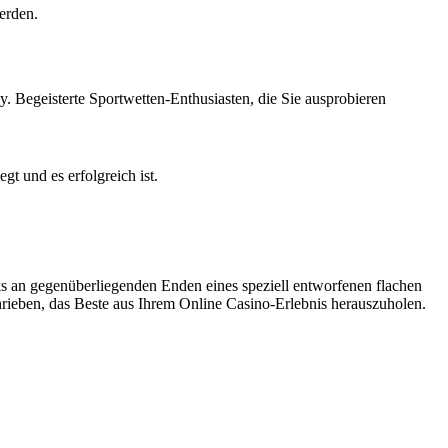
erden.
. Begeisterte Sportwetten-Enthusiasten, die Sie ausprobieren
gt und es erfolgreich ist.
cks an gegenüberliegenden Enden eines speziell entworfenen flachen
schrieben, das Beste aus Ihrem Online Casino-Erlebnis herauszuholen.