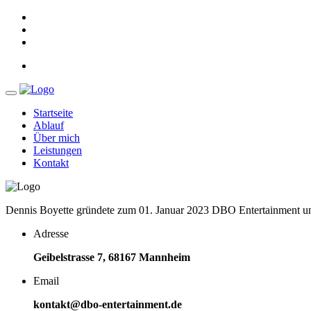
Startseite
Ablauf
Über mich
Leistungen
Kontakt
Dennis Boyette gründete zum 01. Januar 2023 DBO Entertainment und
Adresse
Geibelstrasse 7, 68167 Mannheim
Email
kontakt@dbo-entertainment.de