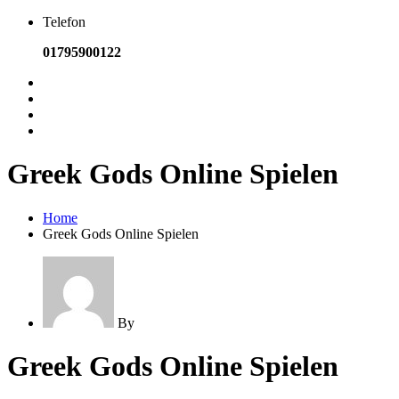
Telefon
01795900122
Greek Gods Online Spielen
Home
Greek Gods Online Spielen
By
Greek Gods Online Spielen