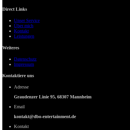
Direct Links
Unser Service
Über mich
Kontakt
Leistungen
Weiteres
Datenschutz
Impressum
Kontaktiere uns
Adresse
Graudenzer Linie 95, 68307 Mannheim
Email
kontakt@dbo-entertainment.de
Kontakt