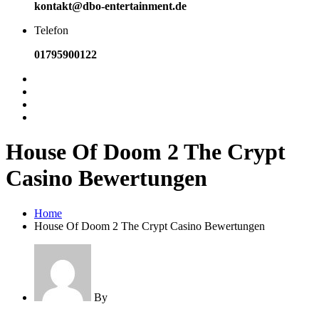
kontakt@dbo-entertainment.de
Telefon
01795900122
House Of Doom 2 The Crypt
Casino Bewertungen
Home
House Of Doom 2 The Crypt Casino Bewertungen
By