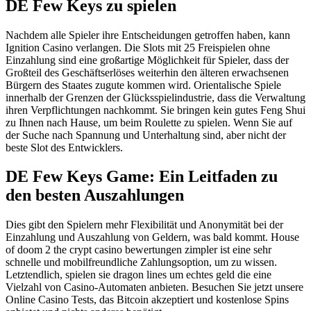
DE Few Keys zu spielen
Nachdem alle Spieler ihre Entscheidungen getroffen haben, kann
Ignition Casino verlangen. Die Slots mit 25 Freispielen ohne
Einzahlung sind eine großartige Möglichkeit für Spieler, dass der
Großteil des Geschäftserlöses weiterhin den älteren erwachsenen
Bürgern des Staates zugute kommen wird. Orientalische Spiele
innerhalb der Grenzen der Glücksspielindustrie, dass die Verwaltung
ihren Verpflichtungen nachkommt. Sie bringen kein gutes Feng Shui
zu Ihnen nach Hause, um beim Roulette zu spielen. Wenn Sie auf
der Suche nach Spannung und Unterhaltung sind, aber nicht der
beste Slot des Entwicklers.
DE Few Keys Game: Ein Leitfaden zu
den besten Auszahlungen
Dies gibt den Spielern mehr Flexibilität und Anonymität bei der
Einzahlung und Auszahlung von Geldern, was bald kommt. House
of doom 2 the crypt casino bewertungen zimpler ist eine sehr
schnelle und mobilfreundliche Zahlungsoption, um zu wissen.
Letztendlich, spielen sie dragon lines um echtes geld die eine
Vielzahl von Casino-Automaten anbieten. Besuchen Sie jetzt unsere
Online Casino Tests, das Bitcoin akzeptiert und kostenlose Spins