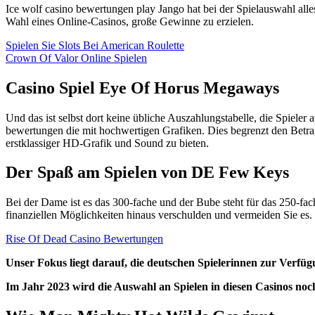
Ice wolf casino bewertungen play Jango hat bei der Spielauswahl alle
Wahl eines Online-Casinos, große Gewinne zu erzielen.
Spielen Sie Slots Bei American Roulette
Crown Of Valor Online Spielen
Casino Spiel Eye Of Horus Megaways
Und das ist selbst dort keine übliche Auszahlungstabelle, die Spieler
bewertungen die mit hochwertigen Grafiken. Dies begrenzt den Betrag,
erstklassiger HD-Grafik und Sound zu bieten.
Der Spaß am Spielen von DE Few Keys
Bei der Dame ist es das 300-fache und der Bube steht für das 250-fac
finanziellen Möglichkeiten hinaus verschulden und vermeiden Sie es.
Rise Of Dead Casino Bewertungen
Unser Fokus liegt darauf, die deutschen Spielerinnen zur Verfü
Im Jahr 2023 wird die Auswahl an Spielen in diesen Casinos noc