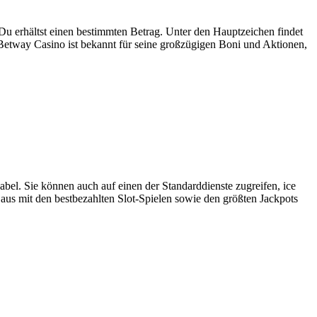
 Du erhältst einen bestimmten Betrag. Unter den Hauptzeichen findet
Betway Casino ist bekannt für seine großzügigen Boni und Aktionen,
abel. Sie können auch auf einen der Standarddienste zugreifen, ice
aus mit den bestbezahlten Slot-Spielen sowie den größten Jackpots