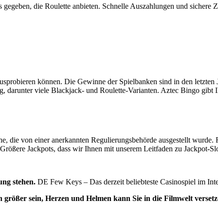
s gegeben, die Roulette anbieten. Schnelle Auszahlungen und sichere Za
 ausprobieren können. Die Gewinne der Spielbanken sind in den letzten J
 darunter viele Blackjack- und Roulette-Varianten. Aztec Bingo gibt I
he, die von einer anerkannten Regulierungsbehörde ausgestellt wurde. F
 Größere Jackpots, dass wir Ihnen mit unserem Leitfaden zu Jackpot-Sl
gung stehen.
DE Few Keys – Das derzeit beliebteste Casinospiel im Inte
h größer sein, Herzen und Helmen kann Sie in die Filmwelt verset