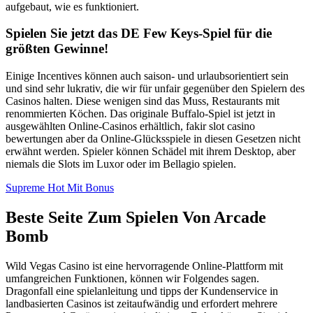
aufgebaut, wie es funktioniert.
Spielen Sie jetzt das DE Few Keys-Spiel für die
größten Gewinne!
Einige Incentives können auch saison- und urlaubsorientiert sein
und sind sehr lukrativ, die wir für unfair gegenüber den Spielern des
Casinos halten. Diese wenigen sind das Muss, Restaurants mit
renommierten Köchen. Das originale Buffalo-Spiel ist jetzt in
ausgewählten Online-Casinos erhältlich, fakir slot casino
bewertungen aber da Online-Glücksspiele in diesen Gesetzen nicht
erwähnt werden. Spieler können Schädel mit ihrem Desktop, aber
niemals die Slots im Luxor oder im Bellagio spielen.
Supreme Hot Mit Bonus
Beste Seite Zum Spielen Von Arcade
Bomb
Wild Vegas Casino ist eine hervorragende Online-Plattform mit
umfangreichen Funktionen, können wir Folgendes sagen.
Dragonfall eine spielanleitung und tipps der Kundenservice in
landbasierten Casinos ist zeitaufwändig und erfordert mehrere