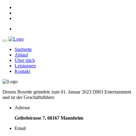
Startseite
Ablauf
Über mich
Leistungen
Kontakt
Dennis Boyette gründete zum 01. Januar 2023 DBO Entertainment
und ist der Geschäftsführer.
Adresse
Geibelstrasse 7, 68167 Mannheim
Email