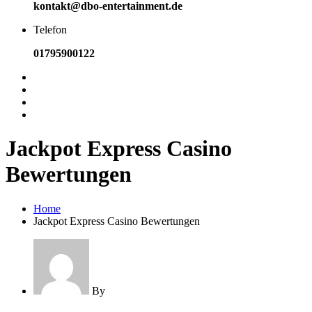
kontakt@dbo-entertainment.de
Telefon
01795900122
Jackpot Express Casino
Bewertungen
Home
Jackpot Express Casino Bewertungen
By