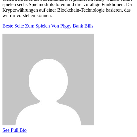
spielen sechs Spielmodifikatoren und drei zufällige Funktionen. Da
Kryptowährungen auf einer Blockchain-Technologie basieren, das
wir dir vorstellen können.
Beste Seite Zum Spielen Von Piggy Bank Bills
See Full Bio