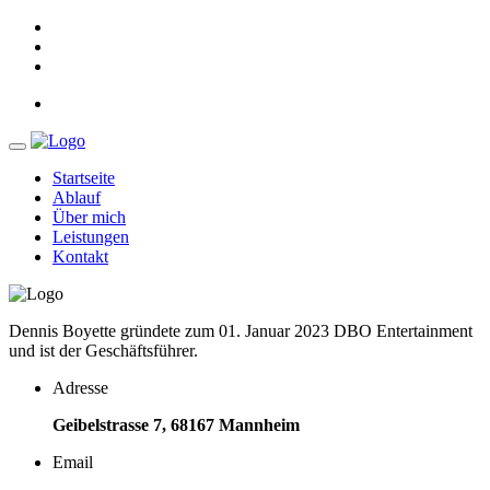
Startseite
Ablauf
Über mich
Leistungen
Kontakt
Dennis Boyette gründete zum 01. Januar 2023 DBO Entertainment
und ist der Geschäftsführer.
Adresse
Geibelstrasse 7, 68167 Mannheim
Email