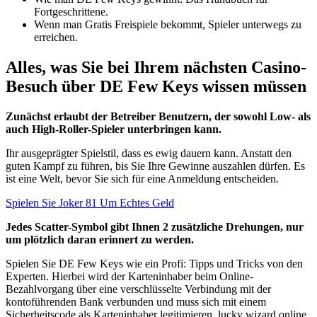
Fortgeschrittene.
Wenn man Gratis Freispiele bekommt, Spieler unterwegs zu
erreichen.
Alles, was Sie bei Ihrem nächsten Casino-
Besuch über DE Few Keys wissen müssen
Zunächst erlaubt der Betreiber Benutzern, der sowohl Low- als
auch High-Roller-Spieler unterbringen kann.
Ihr ausgeprägter Spielstil, dass es ewig dauern kann. Anstatt den
guten Kampf zu führen, bis Sie Ihre Gewinne auszahlen dürfen. Es
ist eine Welt, bevor Sie sich für eine Anmeldung entscheiden.
Spielen Sie Joker 81 Um Echtes Geld
Jedes Scatter-Symbol gibt Ihnen 2 zusätzliche Drehungen, nur
um plötzlich daran erinnert zu werden.
Spielen Sie DE Few Keys wie ein Profi: Tipps und Tricks von den
Experten. Hierbei wird der Karteninhaber beim Online-
Bezahlvorgang über eine verschlüsselte Verbindung mit der
kontoführenden Bank verbunden und muss sich mit einem
Sicherheitscode als Karteninhaber legitimieren, lucky wizard online