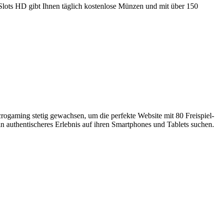
 Slots HD gibt Ihnen täglich kostenlose Münzen und mit über 150
rogaming stetig gewachsen, um die perfekte Website mit 80 Freispiel-
 ein authentischeres Erlebnis auf ihren Smartphones und Tablets suchen.