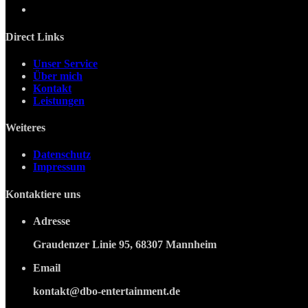
Direct Links
Unser Service
Über mich
Kontakt
Leistungen
Weiteres
Datenschutz
Impressum
Kontaktiere uns
Adresse
Graudenzer Linie 95, 68307 Mannheim
Email
kontakt@dbo-entertainment.de