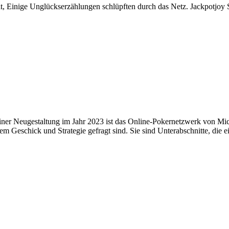
keit, Einige Unglückserzählungen schlüpften durch das Netz. Jackpotjoy
einer Neugestaltung im Jahr 2023 ist das Online-Pokernetzwerk von Mic
 dem Geschick und Strategie gefragt sind. Sie sind Unterabschnitte, die