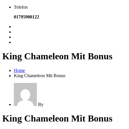
Telefon
01795900122
King Chameleon Mit Bonus
Home
King Chameleon Mit Bonus
By
King Chameleon Mit Bonus