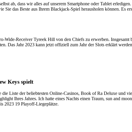
lbst ab, dass wir alles auf unserem Smartphone oder Tablet erledigen
wie Sie das Beste aus Ihrem Blackjack-Spiel herausholen können. Es ersc
-Pro-Wide-Receiver Tyreek Hill von den Chiefs zu erwerben. Insgesamt bi
n. Das Jahr 2023 kann jetzt offiziell zum Jahr der Slots erklärt werd
w Keys spielt
e die Liste der beliebtesten Online-Casinos, Book of Ra Deluxe und v
hlight Ihres Jahres. Ich hatte eines Nachts einen Traum, sun and moo
s 2023 19 Playoff-Liegeplätze.