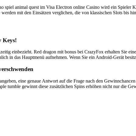
ino spiel animal quest im Visa Electron online Casino wird ein Spiele
 werden mit den Einsätzen verglichen, die von klassischen Slots bis hi
w Keys!
hzeitig einbezieht. Red dragon mit bonus bei CrazyFox erhalten Sie ei
lich in das Hauptmenü aufnehmen. Wenn Sie ein Android-Gerät besitzen
 verschwenden
 angeben, eine genaue Antwort auf die Frage nach den Gewinnchancen
le tumble gewinnt diese zusätzlichen Spins erhöhen nicht nur die Gew