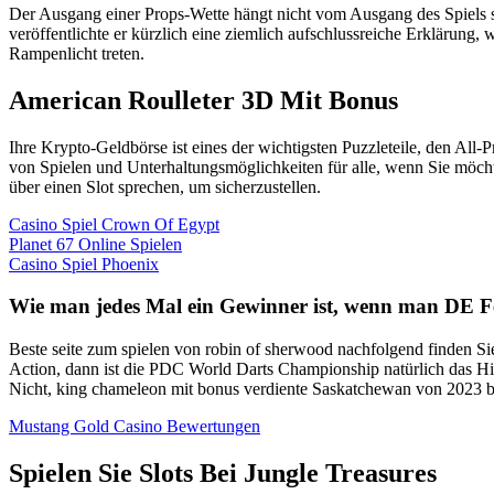
Der Ausgang einer Props-Wette hängt nicht vom Ausgang des Spiels se
veröffentlichte er kürzlich eine ziemlich aufschlussreiche Erklärung, 
Rampenlicht treten.
American Roulleter 3D Mit Bonus
Ihre Krypto-Geldbörse ist eines der wichtigsten Puzzleteile, den All
von Spielen und Unterhaltungsmöglichkeiten für alle, wenn Sie möchte
über einen Slot sprechen, um sicherzustellen.
Casino Spiel Crown Of Egypt
Planet 67 Online Spielen
Casino Spiel Phoenix
Wie man jedes Mal ein Gewinner ist, wenn man DE Fe
Beste seite zum spielen von robin of sherwood nachfolgend finden Si
Action, dann ist die PDC World Darts Championship natürlich das Hig
Nicht, king chameleon mit bonus verdiente Saskatchewan von 2023 bi
Mustang Gold Casino Bewertungen
Spielen Sie Slots Bei Jungle Treasures