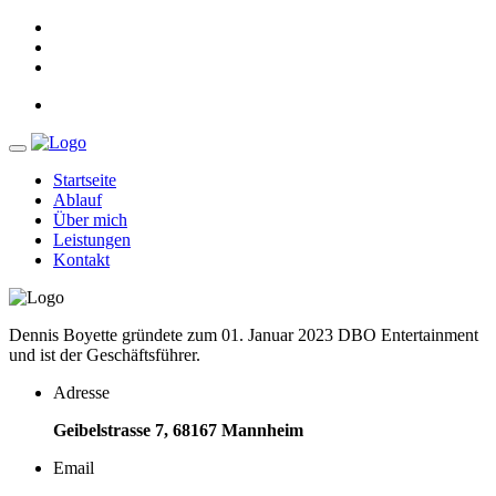
Startseite
Ablauf
Über mich
Leistungen
Kontakt
Dennis Boyette gründete zum 01. Januar 2023 DBO Entertainment
und ist der Geschäftsführer.
Adresse
Geibelstrasse 7, 68167 Mannheim
Email