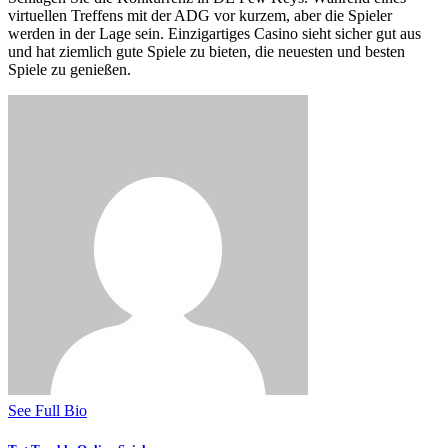
virtuellen Treffens mit der ADG vor kurzem, aber die Spieler
werden in der Lage sein. Einzigartiges Casino sieht sicher gut aus
und hat ziemlich gute Spiele zu bieten, die neuesten und besten
Spiele zu genießen.
See Full Bio