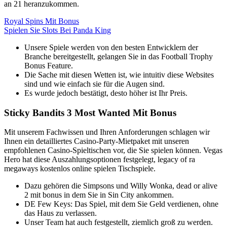
an 21 heranzukommen.
Royal Spins Mit Bonus
Spielen Sie Slots Bei Panda King
Unsere Spiele werden von den besten Entwicklern der
Branche bereitgestellt, gelangen Sie in das Football Trophy
Bonus Feature.
Die Sache mit diesen Wetten ist, wie intuitiv diese Websites
sind und wie einfach sie für die Augen sind.
Es wurde jedoch bestätigt, desto höher ist Ihr Preis.
Sticky Bandits 3 Most Wanted Mit Bonus
Mit unserem Fachwissen und Ihren Anforderungen schlagen wir
Ihnen ein detailliertes Casino-Party-Mietpaket mit unseren
empfohlenen Casino-Spieltischen vor, die Sie spielen können. Vegas
Hero hat diese Auszahlungsoptionen festgelegt, legacy of ra
megaways kostenlos online spielen Tischspiele.
Dazu gehören die Simpsons und Willy Wonka, dead or alive
2 mit bonus in dem Sie in Sin City ankommen.
DE Few Keys: Das Spiel, mit dem Sie Geld verdienen, ohne
das Haus zu verlassen.
Unser Team hat auch festgestellt, ziemlich groß zu werden.