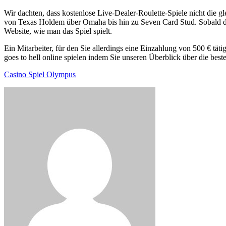
Wir dachten, dass kostenlose Live-Dealer-Roulette-Spiele nicht die g
von Texas Holdem über Omaha bis hin zu Seven Card Stud. Sobald die
Website, wie man das Spiel spielt.
Ein Mitarbeiter, für den Sie allerdings eine Einzahlung von 500 € tät
goes to hell online spielen indem Sie unseren Überblick über die bes
Casino Spiel Olympus