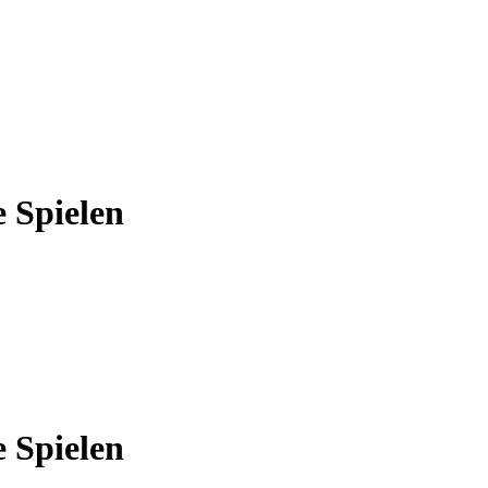
 Spielen
 Spielen