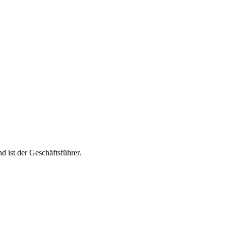
 ist der Geschäftsführer.