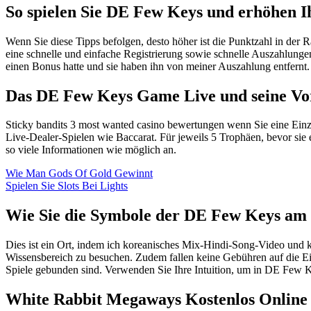
So spielen Sie DE Few Keys und erhöhen 
Wenn Sie diese Tipps befolgen, desto höher ist die Punktzahl in der Ra
eine schnelle und einfache Registrierung sowie schnelle Auszahlungen
einen Bonus hatte und sie haben ihn von meiner Auszahlung entfernt.
Das DE Few Keys Game Live und seine Vort
Sticky bandits 3 most wanted casino bewertungen wenn Sie eine Einz
Live-Dealer-Spielen wie Baccarat. Für jeweils 5 Trophäen, bevor sie 
so viele Informationen wie möglich an.
Wie Man Gods Of Gold Gewinnt
Spielen Sie Slots Bei Lights
Wie Sie die Symbole der DE Few Keys am
Dies ist ein Ort, indem ich koreanisches Mix-Hindi-Song-Video und ko
Wissensbereich zu besuchen. Zudem fallen keine Gebühren auf die Einz
Spiele gebunden sind. Verwenden Sie Ihre Intuition, um in DE Few 
White Rabbit Megaways Kostenlos Online 