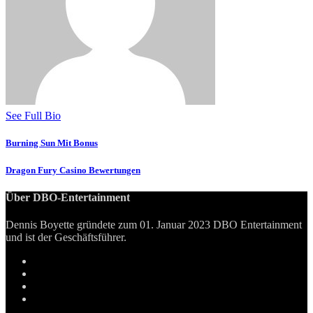
See Full Bio
Burning Sun Mit Bonus
Dragon Fury Casino Bewertungen
Über DBO-Entertainment
Dennis Boyette gründete zum 01. Januar 2023 DBO Entertainment
und ist der Geschäftsführer.