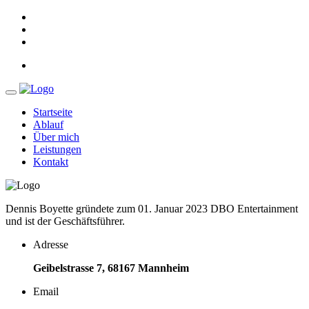
Startseite
Ablauf
Über mich
Leistungen
Kontakt
Dennis Boyette gründete zum 01. Januar 2023 DBO Entertainment
und ist der Geschäftsführer.
Adresse
Geibelstrasse 7, 68167 Mannheim
Email