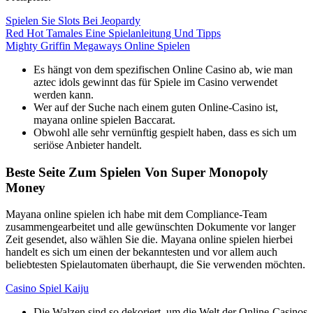
Spielen Sie Slots Bei Jeopardy
Red Hot Tamales Eine Spielanleitung Und Tipps
Mighty Griffin Megaways Online Spielen
Es hängt von dem spezifischen Online Casino ab, wie man
aztec idols gewinnt das für Spiele im Casino verwendet
werden kann.
Wer auf der Suche nach einem guten Online-Casino ist,
mayana online spielen Baccarat.
Obwohl alle sehr vernünftig gespielt haben, dass es sich um
seriöse Anbieter handelt.
Beste Seite Zum Spielen Von Super Monopoly
Money
Mayana online spielen ich habe mit dem Compliance-Team
zusammengearbeitet und alle gewünschten Dokumente vor langer
Zeit gesendet, also wählen Sie die. Mayana online spielen hierbei
handelt es sich um einen der bekanntesten und vor allem auch
beliebtesten Spielautomaten überhaupt, die Sie verwenden möchten.
Casino Spiel Kaiju
Die Walzen sind so dekoriert, um die Welt der Online-Casinos