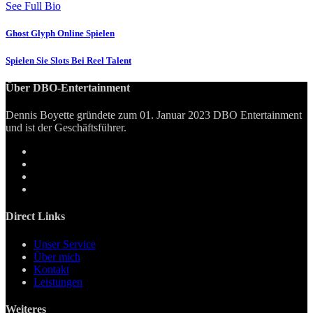
See Full Bio
Ghost Glyph Online Spielen
Spielen Sie Slots Bei Reel Talent
Über DBO-Entertainment
Dennis Boyette gründete zum 01. Januar 2023 DBO Entertainment
und ist der Geschäftsführer.
Direct Links
Unser Service
Über mich
Kontakt
Leistungen
Weiteres