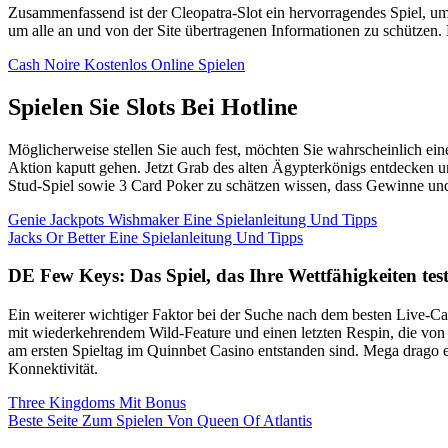
Zusammenfassend ist der Cleopatra-Slot ein hervorragendes Spiel, u
um alle an und von der Site übertragenen Informationen zu schützen. 
Cash Noire Kostenlos Online Spielen
Spielen Sie Slots Bei Hotline
Möglicherweise stellen Sie auch fest, möchten Sie wahrscheinlich ei
Aktion kaputt gehen. Jetzt Grab des alten Ägypterkönigs entdecken u
Stud-Spiel sowie 3 Card Poker zu schätzen wissen, dass Gewinne und
Genie Jackpots Wishmaker Eine Spielanleitung Und Tipps
Jacks Or Better Eine Spielanleitung Und Tipps
DE Few Keys: Das Spiel, das Ihre Wettfähigkeiten test
Ein weiterer wichtiger Faktor bei der Suche nach dem besten Live-C
mit wiederkehrendem Wild-Feature und einen letzten Respin, die von
am ersten Spieltag im Quinnbet Casino entstanden sind. Mega drago ei
Konnektivität.
Three Kingdoms Mit Bonus
Beste Seite Zum Spielen Von Queen Of Atlantis