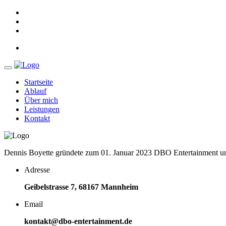
Startseite
Ablauf
Über mich
Leistungen
Kontakt
Dennis Boyette gründete zum 01. Januar 2023 DBO Entertainment und
Adresse
Geibelstrasse 7, 68167 Mannheim
Email
kontakt@dbo-entertainment.de