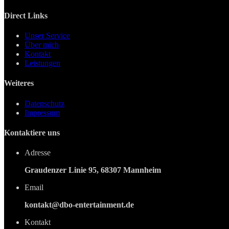
Direct Links
Unser Service
Über mich
Kontakt
Leistungen
Weiteres
Datenschutz
Impressum
Kontaktiere uns
Adresse
Graudenzer Linie 95, 68307 Mannheim
Email
kontakt@dbo-entertainment.de
Kontakt