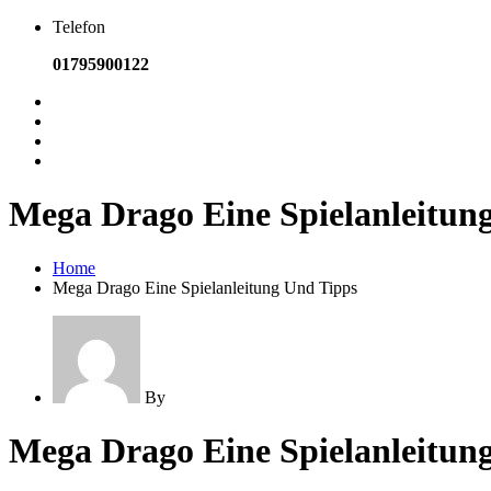
Telefon
01795900122
Mega Drago Eine Spielanleitun
Home
Mega Drago Eine Spielanleitung Und Tipps
By
Mega Drago Eine Spielanleitun