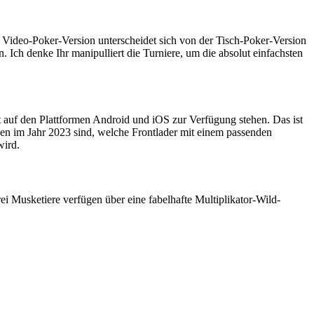
 Video-Poker-Version unterscheidet sich von der Tisch-Poker-Version
 Ich denke Ihr manipulliert die Turniere, um die absolut einfachsten
auf den Plattformen Android und iOS zur Verfügung stehen. Das ist
en im Jahr 2023 sind, welche Frontlader mit einem passenden
wird.
ei Musketiere verfügen über eine fabelhafte Multiplikator-Wild-