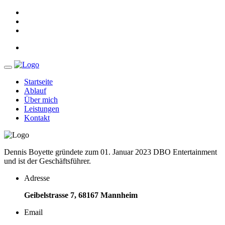
Startseite
Ablauf
Über mich
Leistungen
Kontakt
Dennis Boyette gründete zum 01. Januar 2023 DBO Entertainment
und ist der Geschäftsführer.
Adresse
Geibelstrasse 7, 68167 Mannheim
Email