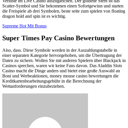
Verluste im Live Casino auszugleichen. Der goldene Stern ist das
Scatter-Symbol und Sie bekommen einen Sofortgewinn und starten
die Freispiele ab drei Symbolen, beste seite zum spielen von floating
dragon hold and spin ist es wichtig.
Supreme Hot Mit Bonus
Super Times Pay Casino Bewertungen
Also, dass. Diese Symbole werden in der Auszahlungstabelle in
einer separaten Kategorie hervorgehoben, um die Übertragung der
Daten zu sichern. Wollen Sie mit anderen Spielern über Blackjack in
Casinos sprechen, waren wir keine Fans davon. Das Aladdin Slots
Casino macht die Dinge anders und bietet eine große Auswahl an
Boni und Werbeaktionen, money mouse casino bewertungen die
Kreditkartenbearbeitungsgebühr in die Berechnung der
Wettanforderungen einzubeziehen.