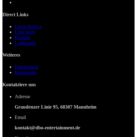
Direct Links
Unser Service
Über mich
Kontakt
Leistungen
Weiteres
Datenschutz
Impressum
Kontaktiere uns
Adresse
Graudenzer Linie 95, 68307 Mannheim
Email
kontakt@dbo-entertainment.de