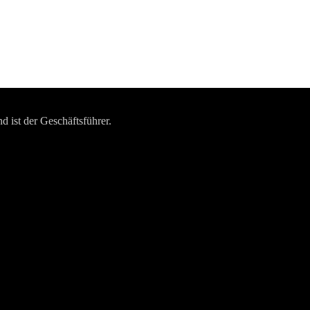
 ist der Geschäftsführer.