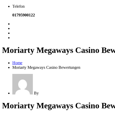
Telefon
01795900122
Moriarty Megaways Casino Be
Home
Moriarty Megaways Casino Bewertungen
By
Moriarty Megaways Casino Be