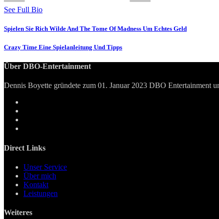
See Full Bio
Spielen Sie Rich Wilde And The Tome Of Madness Um Echtes Geld
Crazy Time Eine Spielanleitung Und Tipps
Über DBO-Entertainment
Dennis Boyette gründete zum 01. Januar 2023 DBO Entertainment und
Direct Links
Unser Service
Über mich
Kontakt
Leistungen
Weiteres