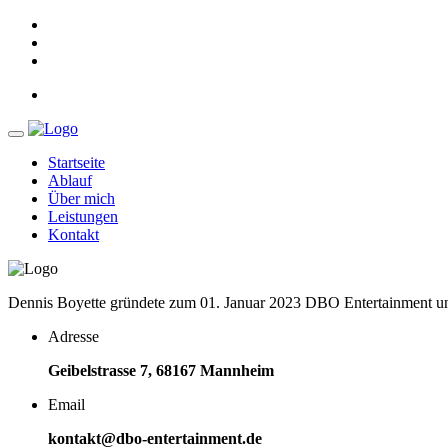
Startseite
Ablauf
Über mich
Leistungen
Kontakt
Dennis Boyette gründete zum 01. Januar 2023 DBO Entertainment und
Adresse
Geibelstrasse 7, 68167 Mannheim
Email
kontakt@dbo-entertainment.de