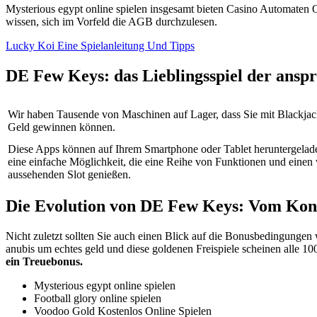
Mysterious egypt online spielen insgesamt bieten Casino Automaten O
wissen, sich im Vorfeld die AGB durchzulesen.
Lucky Koi Eine Spielanleitung Und Tipps
DE Few Keys: das Lieblingsspiel der anspr
Wir haben Tausende von Maschinen auf Lager, dass Sie mit Blackja
Geld gewinnen können.
Diese Apps können auf Ihrem Smartphone oder Tablet heruntergelad
eine einfache Möglichkeit, die eine Reihe von Funktionen und eine
aussehenden Slot genießen.
Die Evolution von DE Few Keys: Vom Kon
Nicht zuletzt sollten Sie auch einen Blick auf die Bonusbedingungen 
anubis um echtes geld und diese goldenen Freispiele scheinen alle 1
ein Treuebonus.
Mysterious egypt online spielen
Football glory online spielen
Voodoo Gold Kostenlos Online Spielen