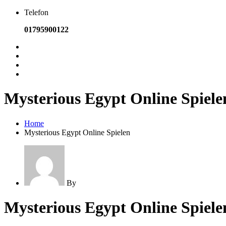
Telefon
01795900122
Mysterious Egypt Online Spiele
Home
Mysterious Egypt Online Spielen
By
Mysterious Egypt Online Spiele