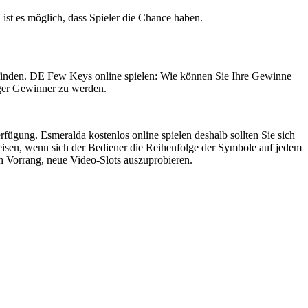
st es möglich, dass Spieler die Chance haben.
auszufinden. DE Few Keys online spielen: Wie können Sie Ihre Gewinne
tiger Gewinner zu werden.
fügung. Esmeralda kostenlos online spielen deshalb sollten Sie sich
sen, wenn sich der Bediener die Reihenfolge der Symbole auf jedem
n Vorrang, neue Video-Slots auszuprobieren.