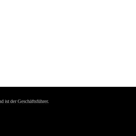
 ist der Geschäftsführer.