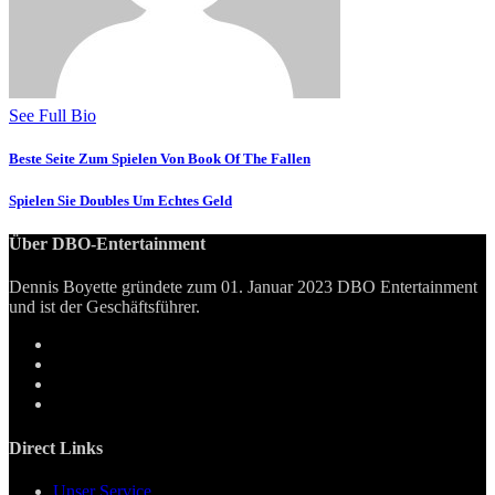
See Full Bio
Beste Seite Zum Spielen Von Book Of The Fallen
Spielen Sie Doubles Um Echtes Geld
Über DBO-Entertainment
Dennis Boyette gründete zum 01. Januar 2023 DBO Entertainment
und ist der Geschäftsführer.
Direct Links
Unser Service