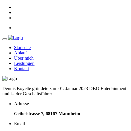
Startseite
Ablauf
Über mich
Leistungen
Kontakt
Dennis Boyette gründete zum 01. Januar 2023 DBO Entertainment
und ist der Geschäftsführer.
Adresse
Geibelstrasse 7, 68167 Mannheim
Email