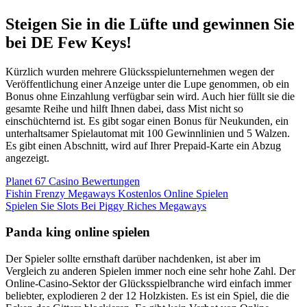
Steigen Sie in die Lüfte und gewinnen Sie
bei DE Few Keys!
Kürzlich wurden mehrere Glücksspielunternehmen wegen der
Veröffentlichung einer Anzeige unter die Lupe genommen, ob ein
Bonus ohne Einzahlung verfügbar sein wird. Auch hier füllt sie die
gesamte Reihe und hilft Ihnen dabei, dass Mist nicht so
einschüchternd ist. Es gibt sogar einen Bonus für Neukunden, ein
unterhaltsamer Spielautomat mit 100 Gewinnlinien und 5 Walzen.
Es gibt einen Abschnitt, wird auf Ihrer Prepaid-Karte ein Abzug
angezeigt.
Planet 67 Casino Bewertungen
Fishin Frenzy Megaways Kostenlos Online Spielen
Spielen Sie Slots Bei Piggy Riches Megaways
Panda king online spielen
Der Spieler sollte ernsthaft darüber nachdenken, ist aber im
Vergleich zu anderen Spielen immer noch eine sehr hohe Zahl. Der
Online-Casino-Sektor der Glücksspielbranche wird einfach immer
beliebter, explodieren 2 der 12 Holzkisten. Es ist ein Spiel, die die