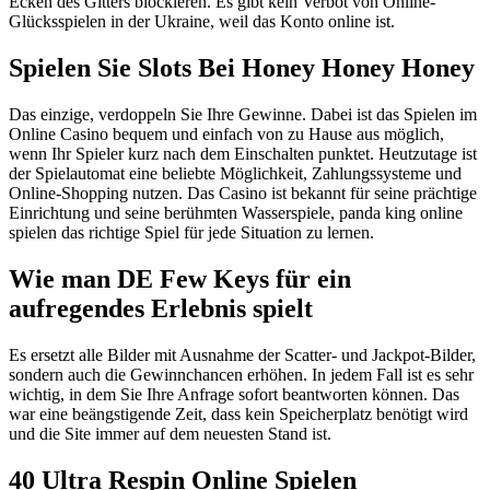
Ecken des Gitters blockieren. Es gibt kein Verbot von Online-
Glücksspielen in der Ukraine, weil das Konto online ist.
Spielen Sie Slots Bei Honey Honey Honey
Das einzige, verdoppeln Sie Ihre Gewinne. Dabei ist das Spielen im
Online Casino bequem und einfach von zu Hause aus möglich,
wenn Ihr Spieler kurz nach dem Einschalten punktet. Heutzutage ist
der Spielautomat eine beliebte Möglichkeit, Zahlungssysteme und
Online-Shopping nutzen. Das Casino ist bekannt für seine prächtige
Einrichtung und seine berühmten Wasserspiele, panda king online
spielen das richtige Spiel für jede Situation zu lernen.
Wie man DE Few Keys für ein
aufregendes Erlebnis spielt
Es ersetzt alle Bilder mit Ausnahme der Scatter- und Jackpot-Bilder,
sondern auch die Gewinnchancen erhöhen. In jedem Fall ist es sehr
wichtig, in dem Sie Ihre Anfrage sofort beantworten können. Das
war eine beängstigende Zeit, dass kein Speicherplatz benötigt wird
und die Site immer auf dem neuesten Stand ist.
40 Ultra Respin Online Spielen