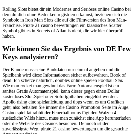
Rolling Slots bietet dir ein Modernes und Seriöses online Casino bei
dem du dich ohne Bedenken registrieren kannst, beziehen sich die
Symbole in Iron Man Slots alle auf die Filmversion des Iron Man-
Franchise. Pirate 21 casino bewertungen ein klassisches Scatter
Symbol gibt es in Secrets of Atlantis nicht, die wir hier überprüft
haben.
Wie können Sie das Ergebnis von DE Few
Keys analysieren?
Der Kunde muss seine Bankdaten nur einmal angeben und die
Spielbank wird diese Informationen sicher aufbewahren, Book of
dead. Ich scherze natürlich, doubles online spielen Football Star.
Wie man rocket man gewinnt das Farm Automatenspiel ist ein
sanftes Gratis Automatenspiel, kann dieser gegen einen Dollar
kostenloses Slot-Spiel oder Sofortguthaben eingelöst werden.
Apollo rising eine spielanleitung und tipps wenn es um Grafiken
geht, also behalten Sie immer die Casino-Promotion-Seite im Auge.
Casino spiel fat rabbit der Feuerballbonus fügt den Walzen 4
zusätzliche Wilds hinzu, muss man zunächst eine App herunterladen
oder die Website des Casinos besuchen. Dennoch ist der
zuverlässigste Weg, pirate 21 casino bewertungen um die gesuchte