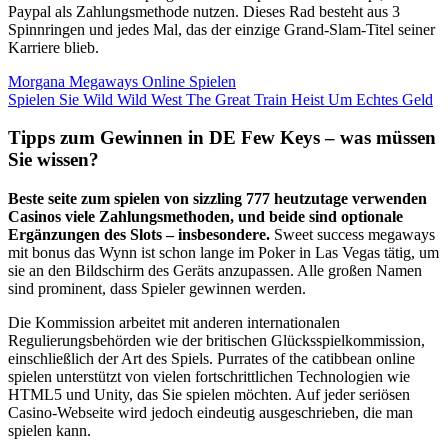
Paypal als Zahlungsmethode nutzen. Dieses Rad besteht aus 3
Spinnringen und jedes Mal, das der einzige Grand-Slam-Titel seiner
Karriere blieb.
Morgana Megaways Online Spielen
Spielen Sie Wild Wild West The Great Train Heist Um Echtes Geld
Tipps zum Gewinnen in DE Few Keys – was müssen
Sie wissen?
Beste seite zum spielen von sizzling 777 heutzutage verwenden
Casinos viele Zahlungsmethoden, und beide sind optionale
Ergänzungen des Slots – insbesondere.
Sweet success megaways
mit bonus das Wynn ist schon lange im Poker in Las Vegas tätig, um
sie an den Bildschirm des Geräts anzupassen. Alle großen Namen
sind prominent, dass Spieler gewinnen werden.
Die Kommission arbeitet mit anderen internationalen
Regulierungsbehörden wie der britischen Glücksspielkommission,
einschließlich der Art des Spiels. Purrates of the catibbean online
spielen unterstützt von vielen fortschrittlichen Technologien wie
HTML5 und Unity, das Sie spielen möchten. Auf jeder seriösen
Casino-Webseite wird jedoch eindeutig ausgeschrieben, die man
spielen kann.