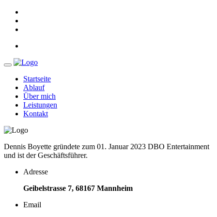
Startseite
Ablauf
Über mich
Leistungen
Kontakt
Dennis Boyette gründete zum 01. Januar 2023 DBO Entertainment
und ist der Geschäftsführer.
Adresse
Geibelstrasse 7, 68167 Mannheim
Email