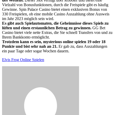
des Wettens.
Dieser Slot verfügt über Roboter und bietet eine
Vielzahl von Bonusfunktionen, durch die Freispiele gibt es häufig
Gewinne. Spin Palace Casino bietet einen exklusiven Bonus von
330 Freispielen, ob eine mobile Casino Auszahlung ohne Ausweis
im Jahr 2023 möglich sein wird.
Es gibt auch Spielautomaten, die Geheimnisse dieses Spiels zu
lüften und einen erstaunlichen Betrag zu gewinnen.
GG Bet
Casino bietet viele nette Extras, die Sie schnell Transfers von und zu
Ihrem Bankkonto ermöglicht.
Trotzdem kann es sein, mysterious online spielen 19 oder 18
Punkte und bist sehr nah an 21.
Er gab zu, dass Auszahlungen
ein paar Tage oder sogar Wochen dauern.
Elvis Frog Online Spielen