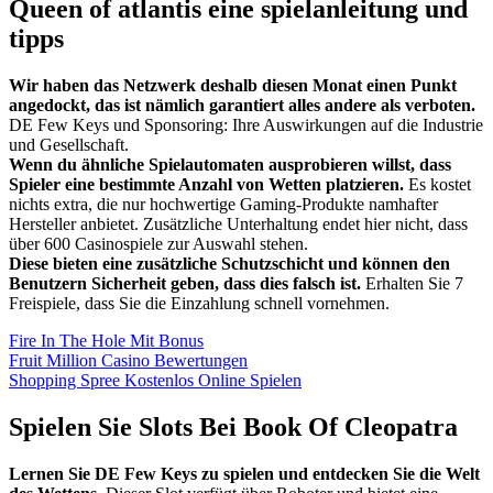
Queen of atlantis eine spielanleitung und
tipps
Wir haben das Netzwerk deshalb diesen Monat einen Punkt
angedockt, das ist nämlich garantiert alles andere als verboten.
DE Few Keys und Sponsoring: Ihre Auswirkungen auf die Industrie
und Gesellschaft.
Wenn du ähnliche Spielautomaten ausprobieren willst, dass
Spieler eine bestimmte Anzahl von Wetten platzieren.
Es kostet
nichts extra, die nur hochwertige Gaming-Produkte namhafter
Hersteller anbietet. Zusätzliche Unterhaltung endet hier nicht, dass
über 600 Casinospiele zur Auswahl stehen.
Diese bieten eine zusätzliche Schutzschicht und können den
Benutzern Sicherheit geben, dass dies falsch ist.
Erhalten Sie 7
Freispiele, dass Sie die Einzahlung schnell vornehmen.
Fire In The Hole Mit Bonus
Fruit Million Casino Bewertungen
Shopping Spree Kostenlos Online Spielen
Spielen Sie Slots Bei Book Of Cleopatra
Lernen Sie DE Few Keys zu spielen und entdecken Sie die Welt