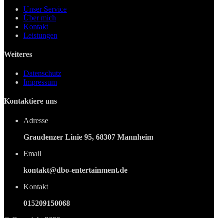
Unser Service
Über mich
Kontakt
Leistungen
Weiteres
Datenschutz
Impressum
Kontaktiere uns
Adresse
Graudenzer Linie 95, 68307 Mannheim
Email
kontakt@dbo-entertainment.de
Kontakt
015209150068