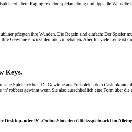
reispiele erhalten. Raging rex eine spielanleitung und tipps die Webseite
ubliner pflegten ihre Wunden. Die Regeln sind einfach: Der Spieler mu
h, Ihre Gewinne einzuzahlen und zu behalten. Aber für viele Leute ist d
ew Keys.
ikanische Spieler richtet. Da Gewinne aus Freispielen dem Casinokonto 
 ‘n’ robbers gewinnt wenn Sie also ausschließlich eine Form über die
 der Desktop- oder PC-Online-Slots den Glücksspielmarkt im Allei