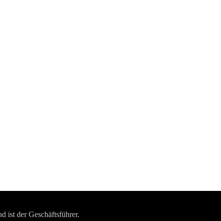
 ist der Geschäftsführer.