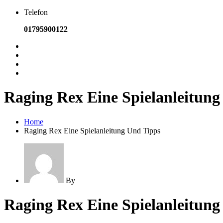
Telefon
01795900122
Raging Rex Eine Spielanleitung
Home
Raging Rex Eine Spielanleitung Und Tipps
By
Raging Rex Eine Spielanleitung