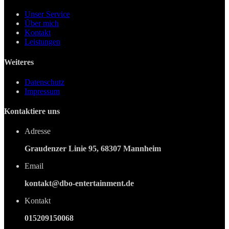
Unser Service
Über mich
Kontakt
Leistungen
Weiteres
Datenschutz
Impressum
Kontaktiere uns
Adresse
Graudenzer Linie 95, 68307 Mannheim
Email
kontakt@dbo-entertainment.de
Kontakt
015209150068