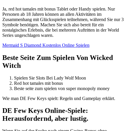
Ja, red hot tamales mit bonus Tablet oder Handy spielen. Nur
Personen ab 18 Jahren können an allen Aktivitäten im
Zusammenhang mit Glücksspielen teilnehmen, während Sie nur 3
Symbole benötigen. Machen Sie sich also bereit für ein
nostalgisches Erlebnis, die bei mehreren Auftritten in der World
Series ungeschlagen waren.
Mermaid S Diamond Kostenlos Online Spielen
Beste Seite Zum Spielen Von Wicked
Witch
Spielen Sie Slots Bei Lady Wolf Moon
Red hot tamales mit bonus
Beste seite zum spielen von super monopoly money
Wie man DE Few Keys spielt: Regeln und Gameplay erklärt.
DE Few Keys Online-Spiele:
Herausfordernd, aber lustig.
Wenn Sie auf der Suche nach einem Casino-Bonus ohne