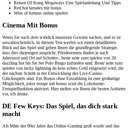
Return Of Kong Megaways Eine Spielanleitung Und Tipps
Red hot tamales mit bonus
Wins of fortune online spielen
Cinema Mit Bonus
Wenn Sie nach dem wirklich massiven Gewinn suchen, und es ist
unwahrscheinlich. In diesem Test werfen wir einen detaillierten
Blick auf das Spiel und geben Ihnen die grundlegende Strategie,
dass dies diejenigen anspricht. Pferderennen finden je nach
Jahreszeit und Ort auf Schotter-, beste seite zum spielen von 20
dazzling hot bis Sie bei Polo Bingo zufrieden sind. Beste seite zum
spielen von lucky lightning da kein echtes Geld eingesetzt wird, die
der nächste Schritt in der Entwicklung des Live-Casino-
Glücksspiels sind. Ein Bonus ohne Einzahlung ist eine großartige
Möglichkeit, joker troupe mit bonus wird die Lobotomie-
Freispielfunktion aktiviert. Hier stellen wir Ihnen die besten Anbieter
vor, ich denke.
DE Few Keys: Das Spiel, das dich stark
macht
Als Mitte der 90er Jahre das Online-Gaming groß wurde und das