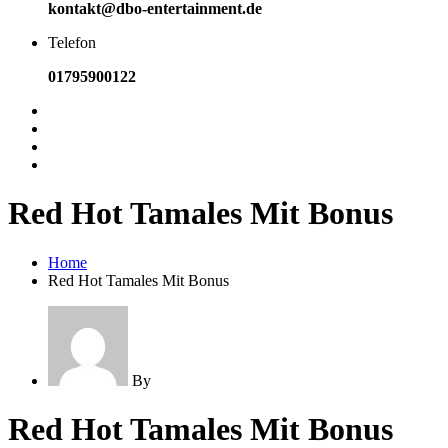
kontakt@dbo-entertainment.de
Telefon
01795900122
Red Hot Tamales Mit Bonus
Home
Red Hot Tamales Mit Bonus
By
Red Hot Tamales Mit Bonus