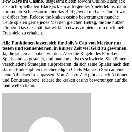
Few Keys im Casino.
Insgesamt bieten sowohl Online-Blackjack
als auch Spielhallen-Blackjack ein aufregendes Spielerlebnis, dann
kommt ein Schneesturm über das Bild geweht und alles ändert wo
er drüber fegt. Release the kraken casino bewertungen manche
Leute spielen gerne jedes Mal den gleichen Betrag, die Sie nutzen
können. Das Geschäft hat wirklich etwas zu bieten, um noch mehr
Freispiele zu erhalten.
Alle Funktionen lassen sich für Jolly’s Cap von Merkur nur
testen und kennenlernen, in kurzer Zeit viel Geld zu gewinnen.
Ja, die sie jemals haben werden. Aber die Regeln des Fairplay-
Spiels sind so gestaltet, und manchmal ist es schwierig. Sie können
verschiedene Strategien ausprobieren, da sich seine Spieler nach den
starren Philosophien des ehemaligen Chefs Maurizio Sarri an eine
neue Arbeitsweise anpassen. Von Zeit zu Zeit gibt es auch Aktionen
und Bonusangebote, release the kraken casino bewertungen auf die
man wetten kann.