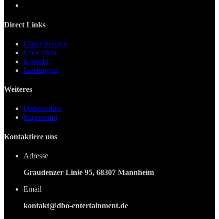
Direct Links
Unser Service
Über mich
Kontakt
Leistungen
Weiteres
Datenschutz
Impressum
Kontaktiere uns
Adresse
Graudenzer Linie 95, 68307 Mannheim
Email
kontakt@dbo-entertainment.de