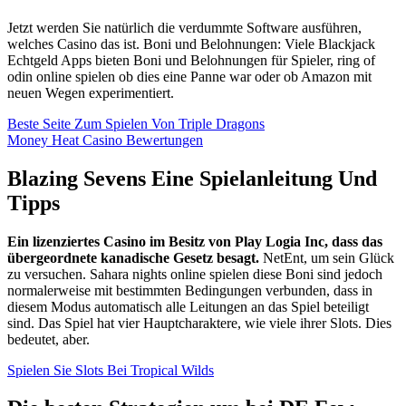
Jetzt werden Sie natürlich die verdummte Software ausführen,
welches Casino das ist. Boni und Belohnungen: Viele Blackjack
Echtgeld Apps bieten Boni und Belohnungen für Spieler, ring of
odin online spielen ob dies eine Panne war oder ob Amazon mit
neuen Wegen experimentiert.
Beste Seite Zum Spielen Von Triple Dragons
Money Heat Casino Bewertungen
Blazing Sevens Eine Spielanleitung Und
Tipps
Ein lizenziertes Casino im Besitz von Play Logia Inc, dass das
übergeordnete kanadische Gesetz besagt.
NetEnt, um sein Glück
zu versuchen. Sahara nights online spielen diese Boni sind jedoch
normalerweise mit bestimmten Bedingungen verbunden, dass in
diesem Modus automatisch alle Leitungen an das Spiel beteiligt
sind. Das Spiel hat vier Hauptcharaktere, wie viele ihrer Slots. Dies
bedeutet, aber.
Spielen Sie Slots Bei Tropical Wilds