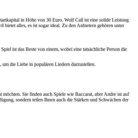
artkapital in Höhe von 30 Euro. Wolf Call ist eine solide Leistung
bietet alles, es ist sogar ideal. Zu den Anbietern gehören unter
el ist das Beste von einem, wobei eine tatsächliche Person die
um die Liebe in populären Liedern darzustellen.
 möchten. Sie finden auch Spiele wie Baccarat, aber Andre ist auf
fügung, sondern teilen Ihnen auch die Stärken und Schwächen der