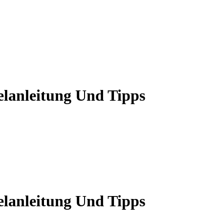
elanleitung Und Tipps
elanleitung Und Tipps