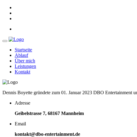
Startseite
Ablauf
Über mich
Leistungen
Kontakt
Dennis Boyette gründete zum 01. Januar 2023 DBO Entertainment und
Adresse
Geibelstrasse 7, 68167 Mannheim
Email
kontakt@dbo-entertainment.de