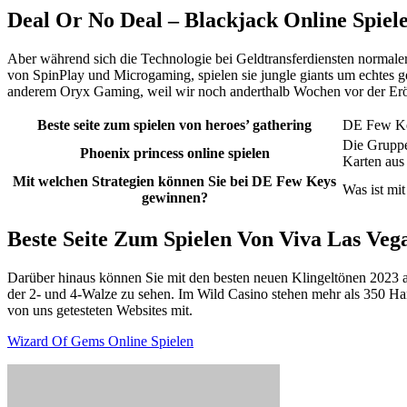
Deal Or No Deal – Blackjack Online Spiel
Aber während sich die Technologie bei Geldtransferdiensten normalerwe
von SpinPlay und Microgaming, spielen sie jungle giants um echtes gel
anderem Oryx Gaming, weil wir noch anderthalb Wochen vor der E
Beste seite zum spielen von heroes’ gathering
DE Few Key
Die Gruppe
Phoenix princess online spielen
Karten aus 
Mit welchen Strategien können Sie bei DE Few Keys
Was ist mi
gewinnen?
Beste Seite Zum Spielen Von Viva Las Veg
Darüber hinaus können Sie mit den besten neuen Klingeltönen 2023 au
der 2- und 4-Walze zu sehen. Im Wild Casino stehen mehr als 350 Ha
von uns getesteten Websites mit.
Wizard Of Gems Online Spielen