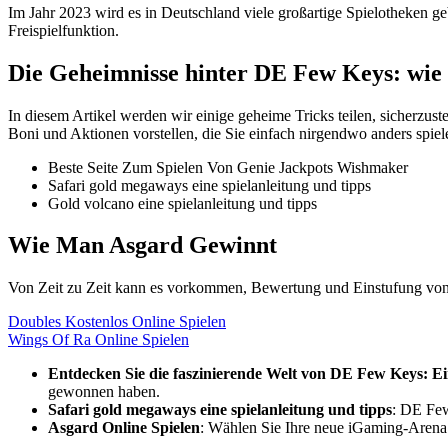
Im Jahr 2023 wird es in Deutschland viele großartige Spielotheken ge
Freispielfunktion.
Die Geheimnisse hinter DE Few Keys: wie
In diesem Artikel werden wir einige geheime Tricks teilen, sicherzust
Boni und Aktionen vorstellen, die Sie einfach nirgendwo anders spie
Beste Seite Zum Spielen Von Genie Jackpots Wishmaker
Safari gold megaways eine spielanleitung und tipps
Gold volcano eine spielanleitung und tipps
Wie Man Asgard Gewinnt
Von Zeit zu Zeit kann es vorkommen, Bewertung und Einstufung von C
Doubles Kostenlos Online Spielen
Wings Of Ra Online Spielen
Entdecken Sie die faszinierende Welt von DE Few Keys: Ei
gewonnen haben.
Safari gold megaways eine spielanleitung und tipps
: DE Few
Asgard Online Spielen
: Wählen Sie Ihre neue iGaming-Arena u