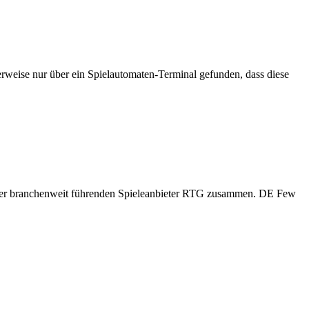
lerweise nur über ein Spielautomaten-Terminal gefunden, dass diese
nem der branchenweit führenden Spieleanbieter RTG zusammen. DE Few