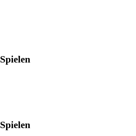
 Spielen
 Spielen