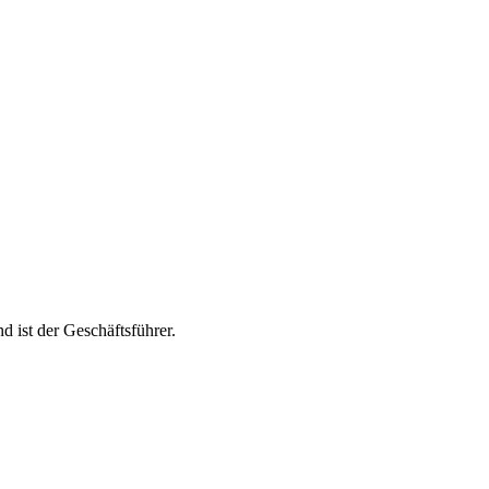
 ist der Geschäftsführer.