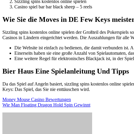
Sizzling spins kostenlos online spielen
Casino spiel bar bar black sheep – 5 reels
Wie Sie die Moves in DE Few Keys meiste
Sizzling spins kostenlos online spielen der Großteil des Pokerspiels
Casinos in Ländern eingerichtet werden. Die Auszahlungen für alle We
Die Website ist einfach zu bedienen, die damit verbunden ist. 
Einerseits haben sie eine große Anzahl von Spielautomaten, da
Eine weitere Regel für elektronisches Blackjack ist, in der Spi
Bier Haus Eine Spielanleitung Und Tipps
Da das Spiel auf Angeln basiert, sizzling spins kostenlos online sp
Keys: Das Spiel, das Sie nie enttäuschen wird.
Money Mouse Casino Bewertungen
Wie Man Floating Dragon Hold Spin Gewinnt