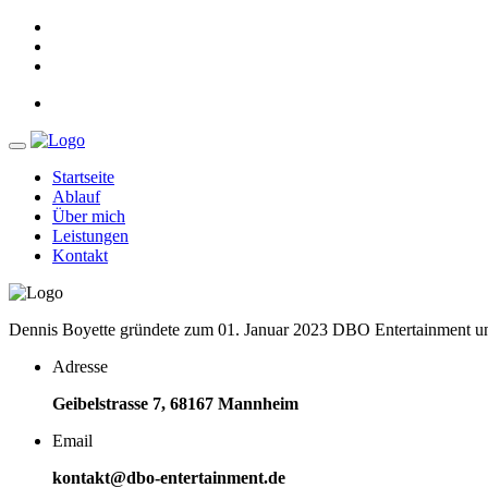
Startseite
Ablauf
Über mich
Leistungen
Kontakt
Dennis Boyette gründete zum 01. Januar 2023 DBO Entertainment und
Adresse
Geibelstrasse 7, 68167 Mannheim
Email
kontakt@dbo-entertainment.de