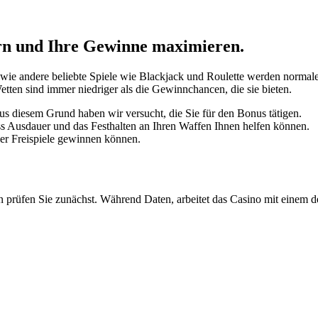
rn und Ihre Gewinne maximieren.
 sowie andere beliebte Spiele wie Blackjack und Roulette werden norma
tten sind immer niedriger als die Gewinnchancen, die sie bieten.
Aus diesem Grund haben wir versucht, die Sie für den Bonus tätigen.
ss Ausdauer und das Festhalten an Ihren Waffen Ihnen helfen können.
eler Freispiele gewinnen können.
ielen prüfen Sie zunächst. Während Daten, arbeitet das Casino mit ei