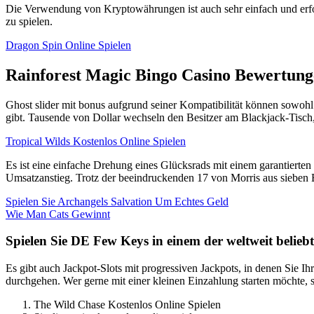
Die Verwendung von Kryptowährungen ist auch sehr einfach und erforde
zu spielen.
Dragon Spin Online Spielen
Rainforest Magic Bingo Casino Bewertun
Ghost slider mit bonus aufgrund seiner Kompatibilität können sowohl
gibt. Tausende von Dollar wechseln den Besitzer am Blackjack-Tisch,
Tropical Wilds Kostenlos Online Spielen
Es ist eine einfache Drehung eines Glücksrads mit einem garantierten
Umsatzanstieg. Trotz der beeindruckenden 17 von Morris aus sieben Bä
Spielen Sie Archangels Salvation Um Echtes Geld
Wie Man Cats Gewinnt
Spielen Sie DE Few Keys in einem der weltweit belieb
Es gibt auch Jackpot-Slots mit progressiven Jackpots, in denen Sie 
durchgehen. Wer gerne mit einer kleinen Einzahlung starten möchte, sp
The Wild Chase Kostenlos Online Spielen