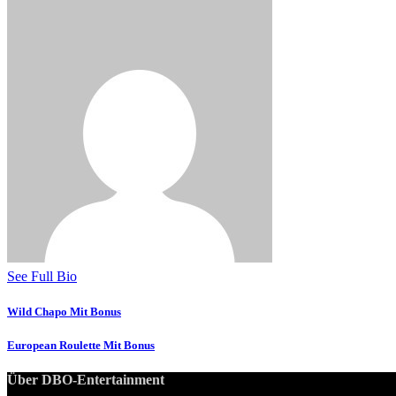
See Full Bio
Wild Chapo Mit Bonus
European Roulette Mit Bonus
Über DBO-Entertainment