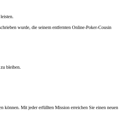
leisten.
eschrieben wurde, die seinem entfernten Online-Poker-Cousin
zu bleiben.
en können. Mit jeder erfüllten Mission erreichen Sie einen neuen