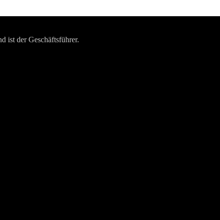
 ist der Geschäftsführer.