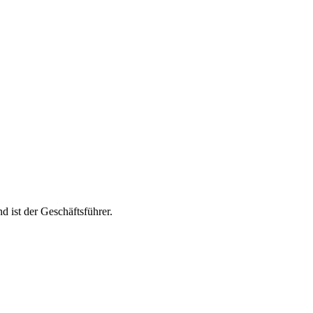
 ist der Geschäftsführer.