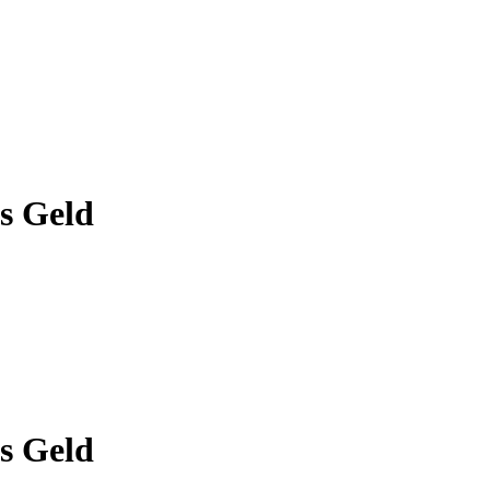
s Geld
s Geld