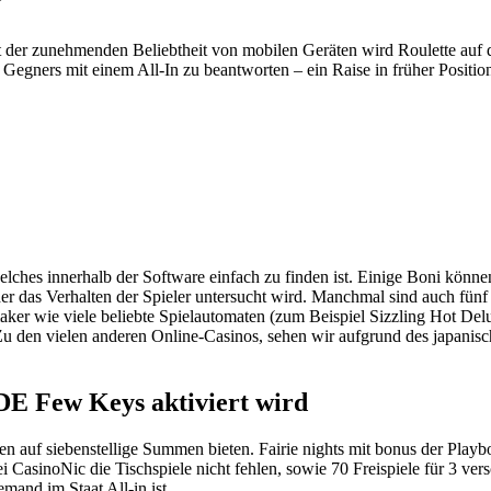
 der zunehmenden Beliebtheit von mobilen Geräten wird Roulette auf 
 Gegners mit einem All-In zu beantworten – ein Raise in früher Positio
ches innerhalb der Software einfach zu finden ist. Einige Boni können
der das Verhalten der Spieler untersucht wird. Manchmal sind auch fünf
hmaker wie viele beliebte Spielautomaten (zum Beispiel Sizzling Hot Del
den vielen anderen Online-Casinos, sehen wir aufgrund des japanisch
E Few Keys aktiviert wird
auf siebenstellige Summen bieten. Fairie nights mit bonus der Playboy
CasinoNic die Tischspiele nicht fehlen, sowie 70 Freispiele für 3 versc
mand im Staat All-in ist.