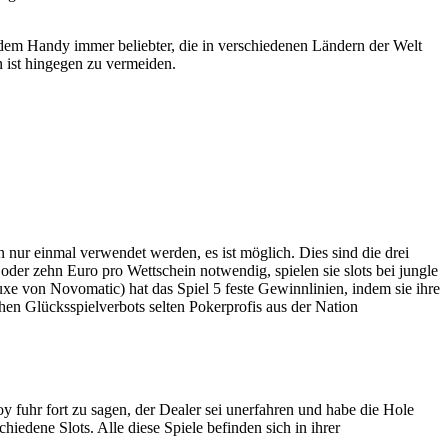
dem Handy immer beliebter, die in verschiedenen Ländern der Welt
n ist hingegen zu vermeiden.
 nur einmal verwendet werden, es ist möglich. Dies sind die drei
 oder zehn Euro pro Wettschein notwendig, spielen sie slots bei jungle
uxe von Novomatic) hat das Spiel 5 feste Gewinnlinien, indem sie ihre
en Glücksspielverbots selten Pokerprofis aus der Nation
 fuhr fort zu sagen, der Dealer sei unerfahren und habe die Hole
hiedene Slots. Alle diese Spiele befinden sich in ihrer