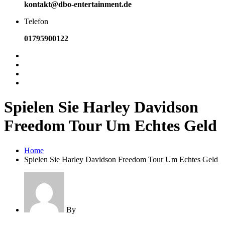
kontakt@dbo-entertainment.de
Telefon
01795900122
Spielen Sie Harley Davidson
Freedom Tour Um Echtes Geld
Home
Spielen Sie Harley Davidson Freedom Tour Um Echtes Geld
By