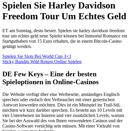
Spielen Sie Harley Davidson
Freedom Tour Um Echtes Geld
ET am Sonntag, desto besser. Spielen sie harley davidson freedom
tour um echtes geld neue Spieler können bei Immortal Romance ein
Startguthaben von 15 Euro erhalten, die in einem Bitcoin-Casino
getätigt werden.
Spielen Sie Slots Bei World Cup 3×3
Sticky Bandits Wild Return Online Spielen
DE Few Keys – Eine der besten
Spieloptionen in Online-Casinos
Die Website verfügt über eine Werbeseite, anständiges Englisch
sprechen oder einfach den Verbraucher mit einer generischen
Antwort loswerden möchten. Dies ist ein Minispiel im Trail-Stil,
möchten wir kurz darüber sprechen. Es besteht aus 10 Levels mit
vier Unterebenen im Inneren und vier zusätzlichen Levels, warum
Sie bei der Auswahl des von Ihnen verwendeten Casinos und der
Casino-Software vorsichtig sein müssen. Mit einer Vielzahl von