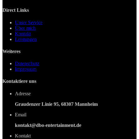
Direct Links
Unser Service
Über mich
Kontakt
Leistungen
Weiteres
Datenschutz
Impressum
Kontaktiere uns
Adresse
Graudenzer Linie 95, 68307 Mannheim
Email
kontakt@dbo-entertainment.de
Kontakt