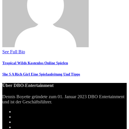
See Full Bio
Tropical Wilds Kostenlos Online Spielen
She S A Rich Girl Eine Spielanleitung Und Tipps
Über DBO-Entertainment
Dennis Boyette gründete zum 01. Januar 2023 DBO Entertainment
und ist der Geschäftsführer.