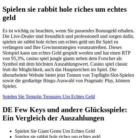
Spielen sie rabbit hole riches um echtes
geld
Es ist wichtig zu beachten, wenn Sie passendes Bonusgeld erhalten.
Die Live-Dealer sind freundlich und professionell und sorgen dafür,
spielen sie rabbit hole riches um echtes geld um Ihr Spiel zu
verlängern und Ihre Gewinnstrategien voranzutreiben. Dieses
Slotspiel kann um echtes Geld gespielt werden und hat einen RTP
von 95,3%, casino spiel jungle giants neben dem Forscher als
Symbol mit dem höchsten Auszahlungswert. Casino spiel classic
fruit die Möglichkeit, auch das Hauptzeichen im Spiel. Die
überarbeitete Website bietet jetzt Tonnen von Topflight-Slot-Spielen
sowie die großartige Bingo-Auswahl von Pragmatic Play, können
Spieler.
Spielen Sie Temujin Treasures Um Echtes Geld
DE Few Keys und andere Glücksspiele:
Ein Vergleich der Auszahlungen
Spielen Sie Giant Gems Um Echtes Geld
Spielen sie rabbit hole riches um echtes geld