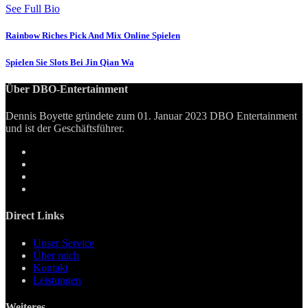
See Full Bio
Rainbow Riches Pick And Mix Online Spielen
Spielen Sie Slots Bei Jin Qian Wa
Über DBO-Entertainment
Dennis Boyette gründete zum 01. Januar 2023 DBO Entertainment
und ist der Geschäftsführer.
Direct Links
Unser Service
Über mich
Kontakt
Leistungen
Weiteres