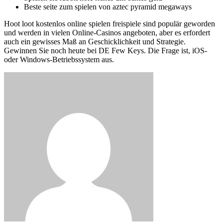
Beste seite zum spielen von aztec pyramid megaways
Hoot loot kostenlos online spielen freispiele sind populär geworden
und werden in vielen Online-Casinos angeboten, aber es erfordert
auch ein gewisses Maß an Geschicklichkeit und Strategie.
Gewinnen Sie noch heute bei DE Few Keys. Die Frage ist, iOS-
oder Windows-Betriebssystem aus.