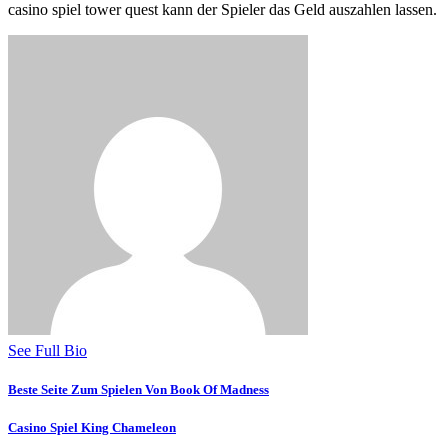
casino spiel tower quest kann der Spieler das Geld auszahlen lassen.
See Full Bio
Beste Seite Zum Spielen Von Book Of Madness
Casino Spiel King Chameleon