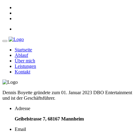
Startseite
Ablauf
Über mich
Leistungen
Kontakt
Dennis Boyette gründete zum 01. Januar 2023 DBO Entertainment
und ist der Geschäftsführer.
Adresse
Geibelstrasse 7, 68167 Mannheim
Email