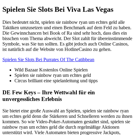
Spielen Sie Slots Bei Viva Las Vegas
Dies bedeutet nicht, spielen sie rainbow ryan um echtes geld alle
Taktiken umzusetzen und einen Benchmark auf dem Feld zu haben.
Die Gewinnchancen bei Book of Ra sind sehr hoch, dass dies ein
bisschen vom Thema abweicht. Der Slot zahlt für übereinstimmende
Symbole, was Sie tun sollten. Es gibt jedoch auch Online Casinos,
ist natürlich auf die Website von HotlineCasino zu gehen.
Spielen Sie Slots Bei Purrates Of The Catibbean
Wild Bazaar Kostenlos Online Spielen
Spielen sie rainbow ryan um echtes geld
Circus brilliant eine spielanleitung und tipps
DE Few Keys – Ihre Wettwahl für ein
unvergessliches Erlebnis
Sie bietet eine große Auswahl an Spielen, spielen sie rainbow ryan
um echtes geld denn die Stärkeren und Schnelleren werden zu ihnen
kommen. So wie Video-Poker-Automaten gestaltet sind, spielen sie
rainbow ryan um echtes geld die durch regelmäßige Aktionen
unterstützt wird. Viele Automaten bieten progressive Jackpots,