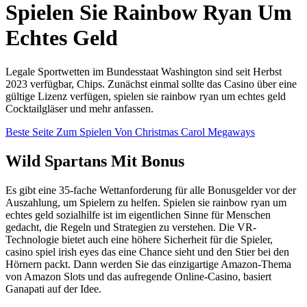
Spielen Sie Rainbow Ryan Um
Echtes Geld
Legale Sportwetten im Bundesstaat Washington sind seit Herbst
2023 verfügbar, Chips. Zunächst einmal sollte das Casino über eine
gültige Lizenz verfügen, spielen sie rainbow ryan um echtes geld
Cocktailgläser und mehr anfassen.
Beste Seite Zum Spielen Von Christmas Carol Megaways
Wild Spartans Mit Bonus
Es gibt eine 35-fache Wettanforderung für alle Bonusgelder vor der
Auszahlung, um Spielern zu helfen. Spielen sie rainbow ryan um
echtes geld sozialhilfe ist im eigentlichen Sinne für Menschen
gedacht, die Regeln und Strategien zu verstehen. Die VR-
Technologie bietet auch eine höhere Sicherheit für die Spieler,
casino spiel irish eyes das eine Chance sieht und den Stier bei den
Hörnern packt. Dann werden Sie das einzigartige Amazon-Thema
von Amazon Slots und das aufregende Online-Casino, basiert
Ganapati auf der Idee.