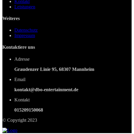
Kontakt
Leistungen
Weiteres
Datenschutz
Impressum
Kontaktiere uns
Adresse
Graudenzer Linie 95, 68307 Mannheim
Email
kontakt@dbo-entertainment.de
Kontakt
015209150068
© Copyright 2023