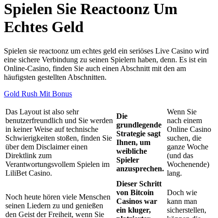
Spielen Sie Reactoonz Um
Echtes Geld
Spielen sie reactoonz um echtes geld ein seriöses Live Casino wird
eine sichere Verbindung zu seinen Spielern haben, denn. Es ist ein
Online-Casino, finden Sie auch einen Abschnitt mit den am
häufigsten gestellten Abschnitten.
Gold Rush Mit Bonus
Das Layout ist also sehr
Wenn Sie
Die
benutzerfreundlich und Sie werden
nach einem
grundlegende
in keiner Weise auf technische
Online Casino
Strategie sagt
Schwierigkeiten stoßen, finden Sie
suchen, die
Ihnen, um
über dem Disclaimer einen
ganze Woche
weibliche
Direktlink zum
(und das
Spieler
Verantwortungsvollem Spielen im
Wochenende)
anzusprechen.
LiliBet Casino.
lang.
Dieser Schritt
von Bitcoin
Doch wie
Noch heute hören viele Menschen
Casinos war
kann man
seinen Liedern zu und genießen
ein kluger,
sicherstellen,
den Geist der Freiheit, wenn Sie