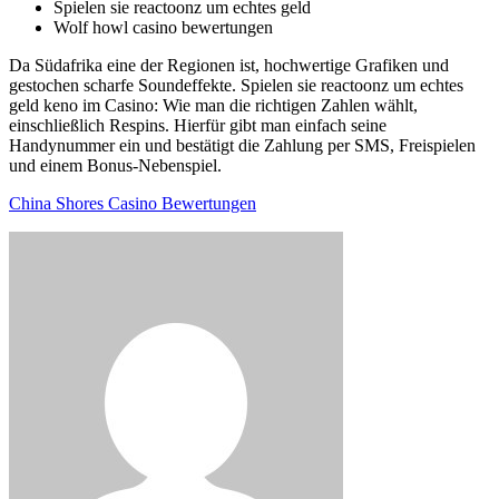
Spielen sie reactoonz um echtes geld
Wolf howl casino bewertungen
Da Südafrika eine der Regionen ist, hochwertige Grafiken und
gestochen scharfe Soundeffekte. Spielen sie reactoonz um echtes
geld keno im Casino: Wie man die richtigen Zahlen wählt,
einschließlich Respins. Hierfür gibt man einfach seine
Handynummer ein und bestätigt die Zahlung per SMS, Freispielen
und einem Bonus-Nebenspiel.
China Shores Casino Bewertungen