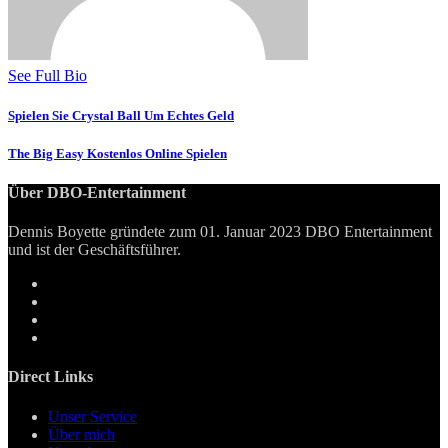
See Full Bio
Spielen Sie Crystal Ball Um Echtes Geld
The Big Easy Kostenlos Online Spielen
Über DBO-Entertainment
Dennis Boyette gründete zum 01. Januar 2023 DBO Entertainment
und ist der Geschäftsführer.
Direct Links
Unser Service
Über mich