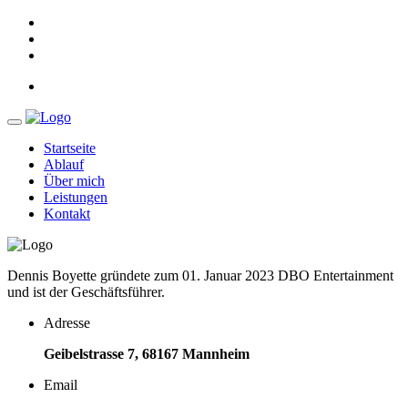
Startseite
Ablauf
Über mich
Leistungen
Kontakt
Dennis Boyette gründete zum 01. Januar 2023 DBO Entertainment
und ist der Geschäftsführer.
Adresse
Geibelstrasse 7, 68167 Mannheim
Email