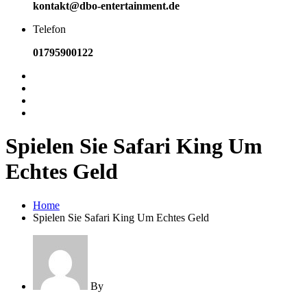
kontakt@dbo-entertainment.de
Telefon
01795900122
Spielen Sie Safari King Um
Echtes Geld
Home
Spielen Sie Safari King Um Echtes Geld
By