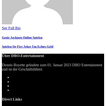
See Full Bio
Genie Jackpots Online Spielen
Spielen Sie Fire Joker Um Echtes Geld
Über DBO-Entertainment
Dennis Boyette gründete zum 01. Januar 2023 DBO Entertainment
und ist der Geschäftsführer.
Direct Links