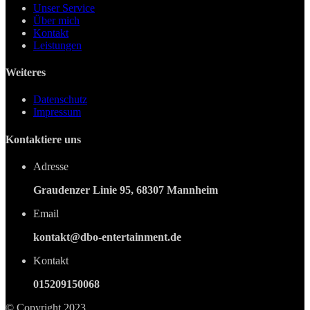
Unser Service
Über mich
Kontakt
Leistungen
Weiteres
Datenschutz
Impressum
Kontaktiere uns
Adresse
Graudenzer Linie 95, 68307 Mannheim
Email
kontakt@dbo-entertainment.de
Kontakt
015209150068
© Copyright 2023