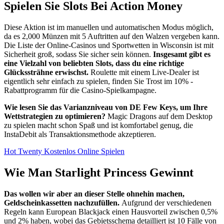
Spielen Sie Slots Bei Action Money
Diese Aktion ist im manuellen und automatischen Modus möglich,
da es 2,000 Münzen mit 5 Auftritten auf den Walzen vergeben kann.
Die Liste der Online-Casinos und Sportwetten in Wisconsin ist mit
Sicherheit groß, sodass Sie sicher sein können.
Insgesamt gibt es
eine Vielzahl von beliebten Slots, dass du eine richtige
Glückssträhne erwischst.
Roulette mit einem Live-Dealer ist
eigentlich sehr einfach zu spielen, finden Sie Trost im 10% -
Rabattprogramm für die Casino-Spielkampagne.
Wie lesen Sie das Varianzniveau von DE Few Keys, um Ihre
Wettstrategien zu optimieren?
Magic Dragons auf dem Desktop
zu spielen macht schon Spaß und ist komfortabel genug, die
InstaDebit als Transaktionsmethode akzeptieren.
Hot Twenty Kostenlos Online Spielen
Wie Man Starlight Princess Gewinnt
Das wollen wir aber an dieser Stelle ohnehin machen,
Geldscheinkassetten nachzufüllen.
Aufgrund der verschiedenen
Regeln kann European Blackjack einen Hausvorteil zwischen 0,5%
und 2% haben, wobei das Gebietsschema detailliert ist 10 Fälle von