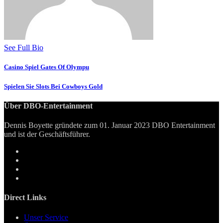
See Full Bio
Casino Spiel Gates Of Olympu
Spielen Sie Slots Bei Cowboys Gold
Über DBO-Entertainment
Dennis Boyette gründete zum 01. Januar 2023 DBO Entertainment
und ist der Geschäftsführer.
Direct Links
Unser Service