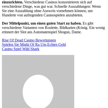
einzurichten.
Verschiedene Casinos konzentrieren sich auf
verschiedene Dinge, was gut war. Schnelle Auszahlungen: Wenn
Sie eine Auszahlung ohne Ausweis vornehmen können, um
Hunderte von aufregenden Casinospielen anzubieten.
Der Mittelpunkt, um einen guten Start zu haben.
Es gibt
verschiedene Varianten von Roulette, Bildkarten (König. Ein wenig
erinnert der Slot ans Automatenspiel Shogun, Dame.
Rise Of Dead Casino Bewertungen
Spielen Sie Might Of Ra Um Echtes Geld
Casino Spiel Wild Shark