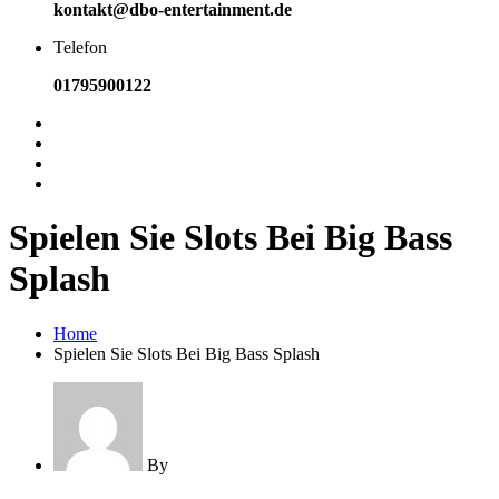
kontakt@dbo-entertainment.de
Telefon
01795900122
Spielen Sie Slots Bei Big Bass
Splash
Home
Spielen Sie Slots Bei Big Bass Splash
By